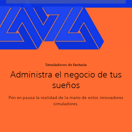
Simuladores de fantasía
Administra el negocio de tus
sueños
Pon en pausa la realidad de la mano de estos innovadores
simuladores.