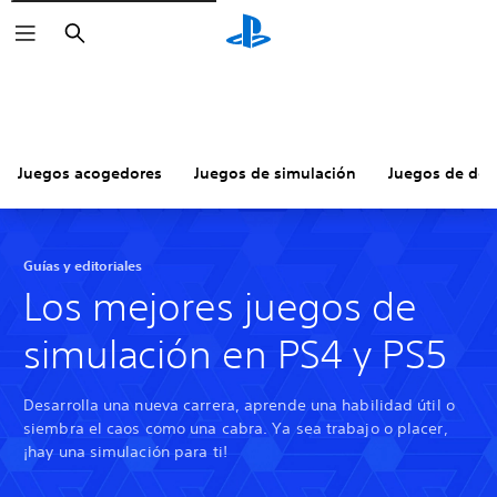
Buscar
Juegos acogedores
Juegos de simulación
Juegos de dep
Guías y editoriales
Los mejores juegos de
simulación en PS4 y PS5
Desarrolla una nueva carrera, aprende una habilidad útil o
siembra el caos como una cabra. Ya sea trabajo o placer,
¡hay una simulación para ti!