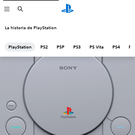
Buscar
La historia de PlayStation
PlayStation
PS2
PSP
PS3
PS Vita
PS4
PS