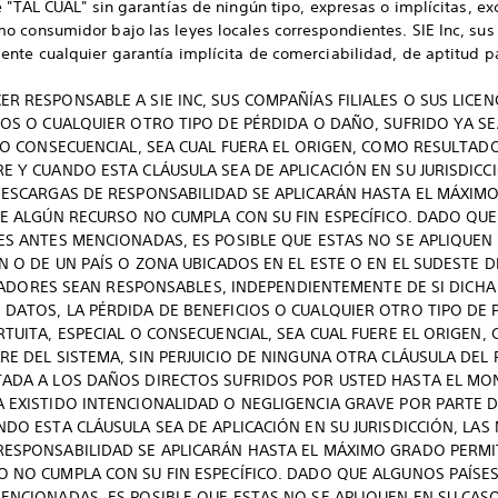
e "TAL CUAL" sin garantías de ningún tipo, expresas o implícitas, 
 consumidor bajo las leyes locales correspondientes. SIE Inc, sus 
nte cualquier garantía implícita de comerciabilidad, de aptitud par
R RESPONSABLE A SIE INC, SUS COMPAÑÍAS FILIALES O SUS LICE
IOS O CUALQUIER OTRO TIPO DE PÉRDIDA O DAÑO, SUFRIDO YA S
L O CONSECUENCIAL, SEA CUAL FUERA EL ORIGEN, COMO RESULTADO
E Y CUANDO ESTA CLÁUSULA SEA DE APLICACIÓN EN SU JURISDIC
 DESCARGAS DE RESPONSABILIDAD SE APLICARÁN HASTA EL MÁXIM
UE ALGÚN RECURSO NO CUMPLA CON SU FIN ESPECÍFICO. DADO QU
ES ANTES MENCIONADAS, ES POSIBLE QUE ESTAS NO SE APLIQUEN 
N O DE UN PAÍS O ZONA UBICADOS EN EL ESTE O EN EL SUDESTE DE
ENCIADORES SEAN RESPONSABLES, INDEPENDIENTEMENTE DE SI DICH
DATOS, LA PÉRDIDA DE BENEFICIOS O CUALQUIER OTRO TIPO DE 
RTUITA, ESPECIAL O CONSECUENCIAL, SEA CUAL FUERE EL ORIGEN
RE DEL SISTEMA, SIN PERJUICIO DE NINGUNA OTRA CLÁUSULA DEL
TADA A LOS DAÑOS DIRECTOS SUFRIDOS POR USTED HASTA EL M
EXISTIDO INTENCIONALIDAD O NEGLIGENCIA GRAVE POR PARTE DE S
NDO ESTA CLÁUSULA SEA DE APLICACIÓN EN SU JURISDICCIÓN, LAS
RESPONSABILIDAD SE APLICARÁN HASTA EL MÁXIMO GRADO PERMIT
O NO CUMPLA CON SU FIN ESPECÍFICO. DADO QUE ALGUNOS PAÍSE
ENCIONADAS, ES POSIBLE QUE ESTAS NO SE APLIQUEN EN SU CASO