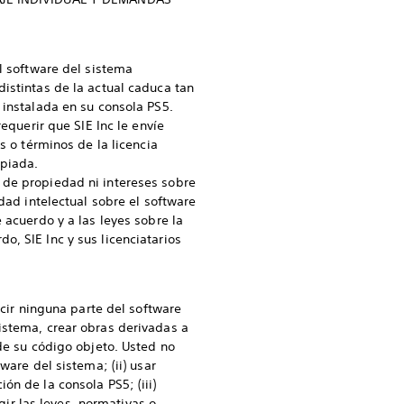
el software del sistema
istintas de la actual caduca tan
 instalada en su consola PS5.
equerir que SIE Inc le envíe
s o términos de la licencia
opiada.
 de propiedad ni intereses sobre
dad intelectual sobre el software
 acuerdo y a las leyes sobre la
, SIE Inc y sus licenciatarios
ucir ninguna parte del software
istema, crear obras derivadas a
 de su código objeto. Usted no
ware del sistema; (ii) usar
ón de la consola PS5; (iii)
gir las leyes, normativas o