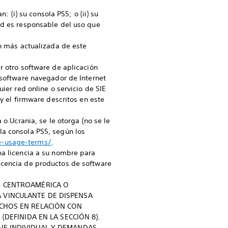
(i) su consola PS5; o (ii) su
ed es responsable del uso que
ón más actualizada de este
r otro software de aplicación
 software navegador de Internet
ier red online o servicio de SIE
 y el firmware descritos en este
 o Ucrania, se le otorga (no se le
la consola PS5, según los
e-usage-terms/
.
na licencia a su nombre para
icencia de productos de software
A, CENTROAMÉRICA O
 VINCULANTE DE DISPENSA
ECHOS EN RELACIÓN CON
(DEFINIDA EN LA SECCIÓN 8).
AJE INDIVIDUAL Y DEMANDAS