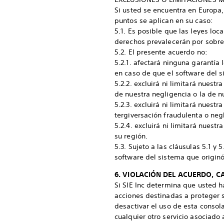
Si usted se encuentra en Europa, 
puntos se aplican en su caso:
5.1. Es posible que las leyes loc
derechos prevalecerán por sobre 
5.2. El presente acuerdo no:
5.2.1. afectará ninguna garantí
en caso de que el software del s
5.2.2. excluirá ni limitará nues
de nuestra negligencia o la de 
5.2.3. excluirá ni limitará nues
tergiversación fraudulenta o neg
5.2.4. excluirá ni limitará nues
su región.
5.3. Sujeto a las cláusulas 5.1 y
software del sistema que origin
6. VIOLACIÓN DEL ACUERDO, C
Si SIE Inc determina que usted ha
acciones destinadas a proteger s
desactivar el uso de esta consola
cualquier otro servicio asociado 