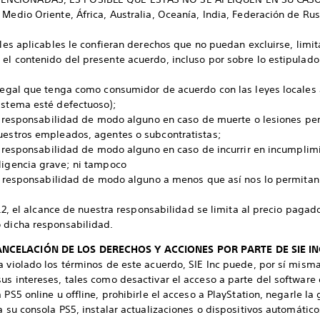
Medio Oriente, África, Australia, Oceanía, India, Federación de Rus
ales aplicables le confieran derechos que no puedan excluirse, limit
el contenido del presente acuerdo, incluso por sobre lo estipulado 
a legal que tenga como consumidor de acuerdo con las leyes locales
istema esté defectuoso);
tra responsabilidad de modo alguno en caso de muerte o lesiones per
nuestros empleados, agentes o subcontratistas;
tra responsabilidad de modo alguno en caso de incurrir en incumplim
ligencia grave; ni tampoco
tra responsabilidad de modo alguno a menos que así nos lo permitan 
 5.2, el alcance de nuestra responsabilidad se limita al precio paga
ó dicha responsabilidad.
ANCELACIÓN DE LOS DERECHOS Y ACCIONES POR PARTE DE SIE IN
 violado los términos de este acuerdo, SIE Inc puede, por sí misma 
us intereses, tales como desactivar el acceso a parte del software d
 PS5 online u offline, prohibirle el acceso a PlayStation, negarle la 
a su consola PS5, instalar actualizaciones o dispositivos automátic