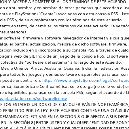
CCIÓN Y ACCEDE A SOMETERSE A LOS TÉRMINOS DE ESTE ACUERDO.
o en su nombre y en nombre de otras personas que acceden o usan: 
enta de PlayStation (“Cuenta”) asociadas con esta consola PS5. Ust
ola PS5 y de su cumplimiento con los términos de este acuerdo.
e tanto en tanto, de cambiar los términos de este acuerdo. La versi
nes anteriores.
er software, firmware y software navegador de Internet y a cualquie
ualquier parche, actualización, mejora de dicho software, firmware,
cación incluido en o incorporado a su consola PS5 a través de cualqu
 página web de SIE Inc o de un juego de la consola PS5. El software
colectiva de “Software del sistema” a lo largo de este Acuerdo.
Medio Oriente, África, Australia, Oceanía, India, la Federación Rusa
para todos los juegos y demás software disponibles para usar con 
e puede encontrar en:
https://www.playstation.com/legal/softwar
érica, Suramérica o Centroamérica, se le otorga (no se le vende) u
re disponibles para usar con la consola PS5, según el acuerdo de L
us.playstation.com/softwarelicense
.
 DE LOS ESTADOS UNIDOS O DE CUALQUIER PAÍS DE NORTEAMÉRIC
 PERMITIDO POR LA LEY, ESTE ACUERDO CONTIENE UNA CLÁUSULA
 DEMANDAS COLECTIVAS EN LA SECCIÓN 8 QUE AFECTA A SUS DER
 EN LA SECCIÓN 8) ENTRE USTED Y CUALQUIER “ENTIDAD DE SONY” 
CIAR A LA CLÁUSULA VINCULANTE DE PROVISIONES SOBRE ARBITR