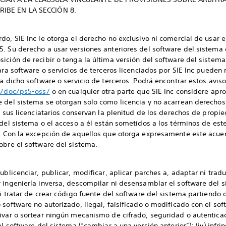
IBE EN LA SECCIÓN 8.
do, SIE Inc le otorga el derecho no exclusivo ni comercial de usar 
. Su derecho a usar versiones anteriores del software del sistema d
ición de recibir o tenga la última versión del software del sistema
ara software o servicios de terceros licenciados por SIE Inc pueden r
a dicho software o servicio de terceros. Podrá encontrar estos aviso
et/doc/ps5-oss/
o en cualquier otra parte que SIE Inc considere apr
e del sistema se otorgan solo como licencia y no acarrean derechos
y sus licenciatarios conservan la plenitud de los derechos de propie
 del sistema o el acceso a él están sometidos a los términos de este
. Con la excepción de aquellos que otorga expresamente este acuerdo
obre el software del sistema.
ublicenciar, publicar, modificar, aplicar parches a, adaptar ni trad
 ingeniería inversa, descompilar ni desensamblar el software del s
ni tratar de crear código fuente del software del sistema partiendo
software no autorizado, ilegal, falsificado o modificado con el soft
ivar o sortear ningún mecanismo de cifrado, seguridad o autenticaci
l software del sistema (“cambiar a una versión anterior”); (iv) infrin