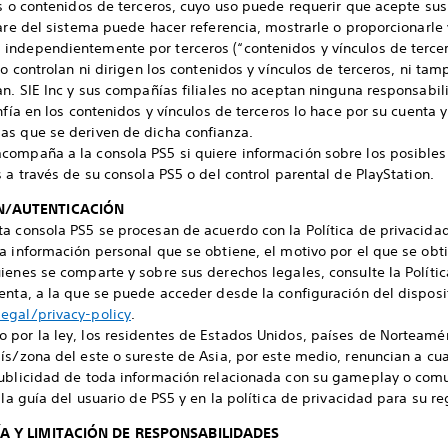
os o contenidos de terceros, cuyo uso puede requerir que acepte sus
ware del sistema puede hacer referencia, mostrarle o proporcionarle
independientemente por terceros (“contenidos y vínculos de tercer
no controlan ni dirigen los contenidos y vínculos de terceros, ni t
an. SIE Inc y sus compañías filiales no aceptan ninguna responsabil
nfía en los contenidos y vínculos de terceros lo hace por su cuenta 
as que se deriven de dicha confianza.
compaña a la consola PS5 si quiere información sobre los posibles 
 a través de su consola PS5 o del control parental de PlayStation.
N/AUTENTICACIÓN
a consola PS5 se procesan de acuerdo con la Política de privacida
a información personal que se obtiene, el motivo por el que se obti
ienes se comparte y sobre sus derechos legales, consulte la Polític
enta, a la que se puede acceder desde la configuración del disposi
egal/privacy-policy
.
 por la ley, los residentes de Estados Unidos, países de Norteamé
ís/zona del este o sureste de Asia, por este medio, renuncian a cu
publicidad de toda información relacionada con su gameplay o com
 la guía del usuario de PS5 y en la política de privacidad para su re
ÍA Y LIMITACIÓN DE RESPONSABILIDADES