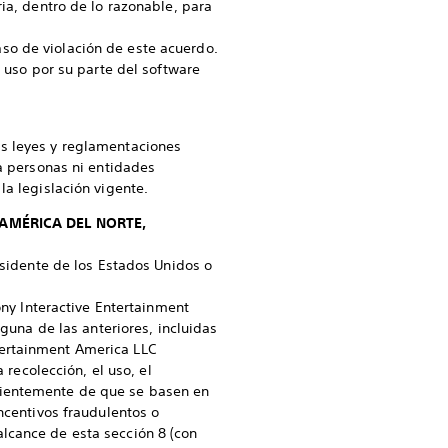
ia, dentro de lo razonable, para
caso de violación de este acuerdo.
l uso por su parte del software
as leyes y reglamentaciones
 a personas ni entidades
la legislación vigente.
 AMÉRICA DEL NORTE,
esidente de los Estados Unidos o
ony Interactive Entertainment
lguna de las anteriores, incluidas
tertainment America LLC
 recolección, el uso, el
dientemente de que se basen en
ncentivos fraudulentos o
l alcance de esta sección 8 (con