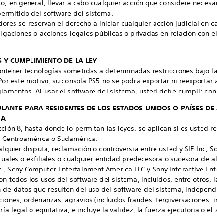
 o, en general, llevar a cabo cualquier acción que considere necesar
permitido del software del sistema.
iadores se reservan el derecho a iniciar cualquier acción judicial en 
tigaciones o acciones legales públicas o privadas en relación con e
 Y CUMPLIMIENTO DE LA LEY
ontener tecnologías sometidas a determinadas restricciones bajo l
 Por este motivo, su consola PS5 no se podrá exportar ni reexportar
glamentos. Al usar el software del sistema, usted debe cumplir con 
CULANTE PARA RESIDENTES DE LOS ESTADOS UNIDOS O PAÍSES DE
CA
cción 8, hasta donde lo permitan las leyes, se aplican si es usted r
, Centroamérica o Sudamérica.
alquier disputa, reclamación o controversia entre usted y SIE Inc, S
ctuales o exfiliales o cualquier entidad predecesora o sucesora de a
., Sony Computer Entertainment America LLC y Sony Interactive En
on todos los usos del software del sistema, incluidos, entre otros, la
 de datos que resulten del uso del software del sistema, indepen
ciones, ordenanzas, agravios (incluidos fraudes, tergiversaciones, i
ría legal o equitativa, e incluye la validez, la fuerza ejecutoria o e