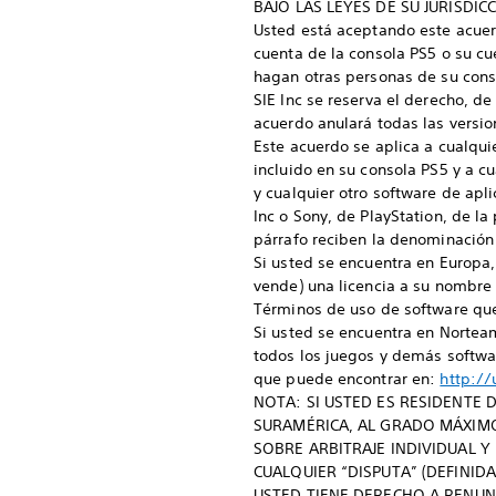
BAJO LAS LEYES DE SU JURISDI
Usted está aceptando este acuerd
cuenta de la consola PS5 o su cu
hagan otras personas de su cons
SIE Inc se reserva el derecho, d
acuerdo anulará todas las versio
Este acuerdo se aplica a cualqui
incluido en su consola PS5 y a c
y cualquier otro software de apli
Inc o Sony, de PlayStation, de la
párrafo reciben la denominación 
Si usted se encuentra en Europa, 
vende) una licencia a su nombre 
Términos de uso de software qu
Si usted se encuentra en Norteam
todos los juegos y demás softwa
que puede encontrar en:
http://
NOTA: SI USTED ES RESIDENTE
SURAMÉRICA, AL GRADO MÁXIMO
SOBRE ARBITRAJE INDIVIDUAL Y
CUALQUIER “DISPUTA” (DEFINIDA
USTED TIENE DERECHO A RENUN