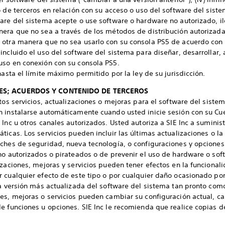
o de terceros en relación con su acceso o uso del software del sist
are del sistema acepte o use software o hardware no autorizado, ile
era que no sea a través de los métodos de distribución autorizada de
 otra manera que no sea usarlo con su consola PS5 de acuerdo con
ncluido el uso del software del sistema para diseñar, desarrollar, a
uso en conexión con su consola PS5.
hasta el límite máximo permitido por la ley de su jurisdicción.
NES; ACUERDOS Y CONTENIDO DE TERCEROS
tos servicios, actualizaciones o mejoras para el software del sistem
n instalarse automáticamente cuando usted inicie sesión con su Cue
Inc u otros canales autorizados. Usted autoriza a SIE Inc a suministr
ticas. Los servicios pueden incluir las últimas actualizaciones o l
ches de seguridad, nueva tecnología, o configuraciones y opciones
no autorizados o pirateados o de prevenir el uso de hardware o sof
izaciones, mejoras y servicios pueden tener efectos en la funcionali
 cualquier efecto de este tipo o por cualquier daño ocasionado por
la versión más actualizada del software del sistema tan pronto como
es, mejoras o servicios pueden cambiar su configuración actual, ca
e funciones u opciones. SIE Inc le recomienda que realice copias 