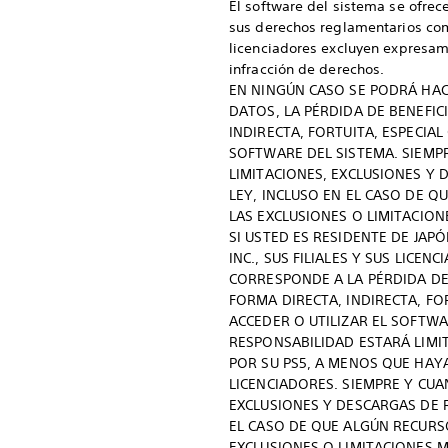
El software del sistema se ofrec
sus derechos reglamentarios como
licenciadores excluyen expresame
infracción de derechos.
EN NINGÚN CASO SE PODRÁ HACE
DATOS, LA PÉRDIDA DE BENEFIC
INDIRECTA, FORTUITA, ESPECIA
SOFTWARE DEL SISTEMA. SIEMPR
LIMITACIONES, EXCLUSIONES Y
LEY, INCLUSO EN EL CASO DE Q
LAS EXCLUSIONES O LIMITACION
SI USTED ES RESIDENTE DE JAPÓ
INC., SUS FILIALES Y SUS LIC
CORRESPONDE A LA PÉRDIDA DE 
FORMA DIRECTA, INDIRECTA, FO
ACCEDER O UTILIZAR EL SOFTWA
RESPONSABILIDAD ESTARÁ LIMI
POR SU PS5, A MENOS QUE HAYA 
LICENCIADORES. SIEMPRE Y CUA
EXCLUSIONES Y DESCARGAS DE 
EL CASO DE QUE ALGÚN RECURS
EXCLUSIONES O LIMITACIONES M