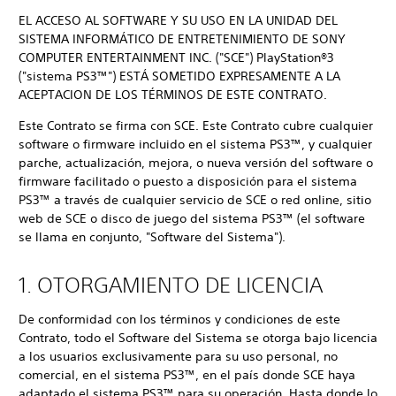
EL ACCESO AL SOFTWARE Y SU USO EN LA UNIDAD DEL
SISTEMA INFORMÁTICO DE ENTRETENIMIENTO DE SONY
COMPUTER ENTERTAINMENT INC. ("SCE") PlayStation®3
("sistema PS3™") ESTÁ SOMETIDO EXPRESAMENTE A LA
ACEPTACION DE LOS TÉRMINOS DE ESTE CONTRATO.
Este Contrato se firma con SCE. Este Contrato cubre cualquier
software o firmware incluido en el sistema PS3™, y cualquier
parche, actualización, mejora, o nueva versión del software o
firmware facilitado o puesto a disposición para el sistema
PS3™ a través de cualquier servicio de SCE o red online, sitio
web de SCE o disco de juego del sistema PS3™ (el software
se llama en conjunto, "Software del Sistema").
1. OTORGAMIENTO DE LICENCIA
De conformidad con los términos y condiciones de este
Contrato, todo el Software del Sistema se otorga bajo licencia
a los usuarios exclusivamente para su uso personal, no
comercial, en el sistema PS3™, en el país donde SCE haya
adaptado el sistema PS3™ para su operación. Hasta donde lo