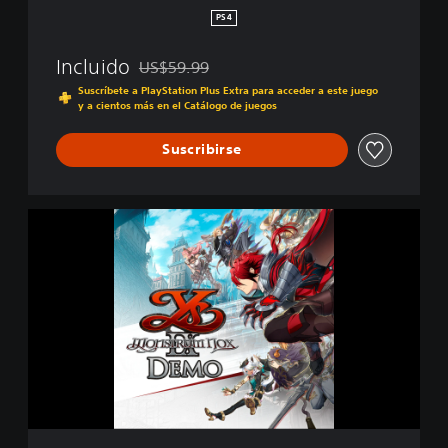
o
PS4
x
Incluido
US$59.99
Rebajado del precio original de US$59.99
Suscríbete a PlayStation Plus Extra para acceder a este juego
y a cientos más en el Catálogo de juegos
Suscribirse
Y
s
I
X
:
M
o
n
s
t
r
u
m