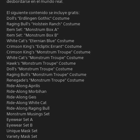
desbordarse en el mundo real.
El siguiente contenido se incluye gratis:
Doll's "Erdlingen Gothic" Costume
Raging Bull's "Holstein Ranch" Costume
Item Set: "Monstrum Box A"
Item Set: "Monstrum Box B"
White Cat's "Eternian Blue" Costume
Crimson King's "Ecliptic Errant" Costume
Crimson King's "Monstrum Troupe" Costume
White Cat's "Monstrum Troupe" Costume
Hawk's "Monstrum Troupe" Costume
Doll's "Monstrum Troupe" Costume
Raging Bull's "Monstrum Troupe" Costume
Renegade's "Monstrum Troupe" Costume
Ride-Along Aprilis
Ride-Along Morbihan
Ride-Along Geis
Ride-Along White Cat
Ride-Along Raging Bull
Monstrum Musings Set
Eyewear Set A
Eyewear Set B
Unique Mask Set
Variety Mask Set