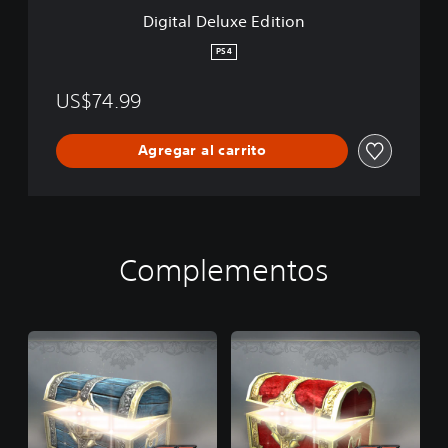
e
Digital Deluxe Edition
E
d
PS4
i
t
US$74.99
i
o
n
Agregar al carrito
Complementos