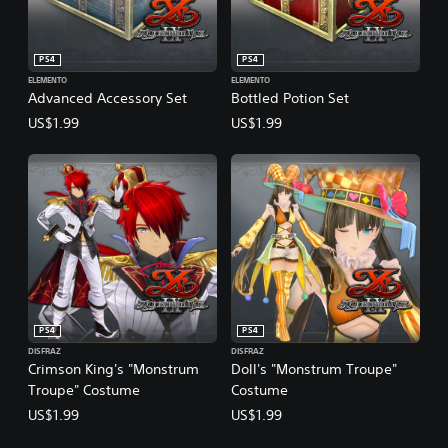
PS4
PS4
ELEMENTO
ELEMENTO
Advanced Accessory Set
Bottled Potion Set
US$1.99
US$1.99
PS4
PS4
DISFRAZ
DISFRAZ
Crimson King's "Monstrum
Doll's "Monstrum Troupe"
Troupe" Costume
Costume
US$1.99
US$1.99