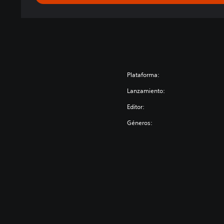
m
o
Plataforma:
Lanzamiento:
Editor:
Géneros: