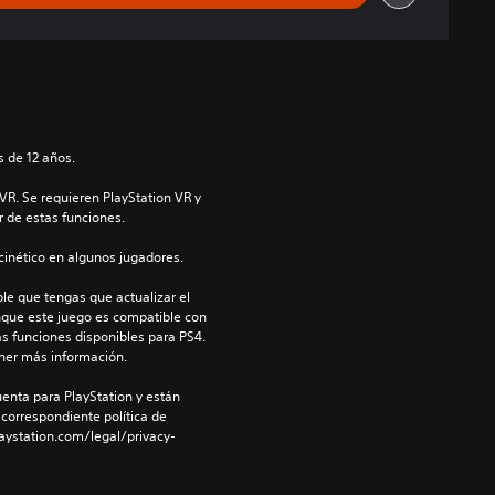
 de 12 años.
R. Se requieren PlayStation VR y 
r de estas funciones.
inético en algunos jugadores.
le que tengas que actualizar el 
nque este juego es compatible con 
as funciones disponibles para PS4. 
ner más información.
enta para PlayStation y están 
 correspondiente política de 
aystation.com/legal/privacy-