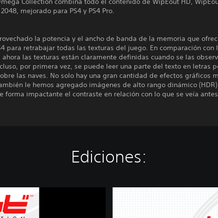
mega Collection combina todo el contenido de WipEout HD, WipEou
 2048, mejorado para PS4 y PS4 Pro.
ovechado la potencia y el ancho de banda de la memoria que ofrec
4 para retrabajar todas las texturas del juego. En comparación con 
, ahora las texturas están claramente definidas cuando se las obser
ncluso, por primera vez, se puede leer una parte del texto en letras
obre las naves. No solo hay una gran cantidad de efectos gráficos 
también le hemos agregado imágenes de alto rango dinámico (HDR)
 forma impactante el contraste en relación con lo que se veía antes
Ediciones:
W
i
p