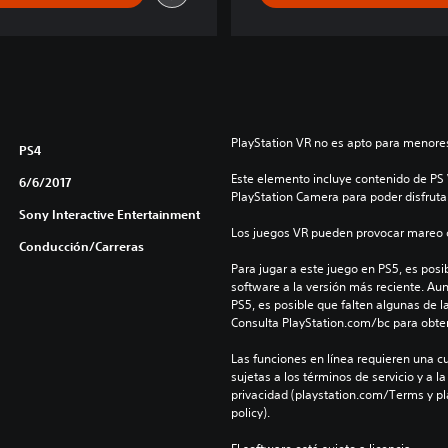
PlayStation VR no es apto para menores
PS4
Este elemento incluye contenido de PS V
6/6/2017
PlayStation Camera para poder disfruta
Sony Interactive Entertainment
Los juegos VR pueden provocar mareo c
Conducción/Carreras
Para jugar a este juego en PS5, es posib
software a la versión más reciente. Au
PS5, es posible que falten algunas de l
Consulta PlayStation.com/bc para obte
Las funciones en línea requieren una cu
sujetas a los términos de servicio y a la
privacidad (playstation.com/Terms y pl
policy).