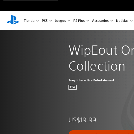
Tienda
PS5
Juegos
PS Plus
Accesorios
Noticias
WipEout O
Collection
Sony Interactive Entertainment
PS4
US$19.99