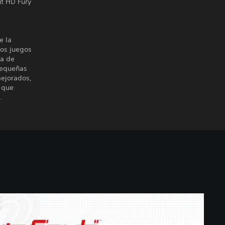
t HD Fury
e la
los juegos
va de
 pequeñas
mejorados,
 que
.