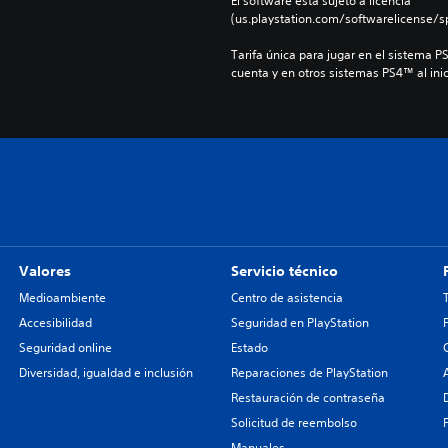
El software está sujeto a licencia 
(us.playstation.com/softwarelicense/sp
Tarifa única para jugar en el sistema P
cuenta y en otros sistemas PS4™ al inic
Valores
Servicio técnico
Medioambiente
Centro de asistencia
Accesibilidad
Seguridad en PlayStation
Seguridad online
Estado
Diversidad, igualdad e inclusión
Reparaciones de PlayStation
Restauración de contraseña
Solicitud de reembolso
Manuales