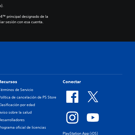
).
S4™ principal designado de la 
iar sesión con esa cuenta.
Recursos
Conectar
Términos de Servicio
Política de cancelación de PS Store
Clasificación por edad
Aviso sobre la salud
Desarrolladores
Programa oficial de licencias
PlayStation App (iOS)