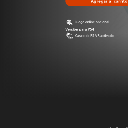
Agregar al carrito
Juego online opcional
Versión para PS4
Casco de PS VR activado