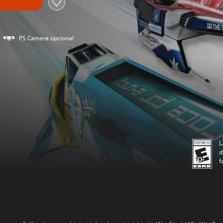
PS Camera opcional
L
d
f