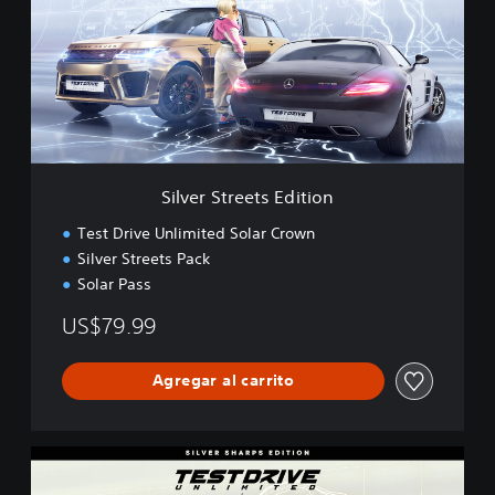
e
r
S
t
r
e
e
t
s
Silver Streets Edition
E
d
Test Drive Unlimited Solar Crown
i
Silver Streets Pack
t
Solar Pass
i
o
US$79.99
n
Agregar al carrito
S
i