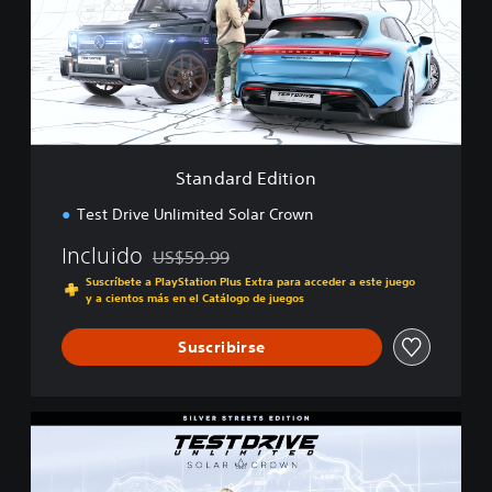
a
r
d
E
d
i
t
i
Standard Edition
o
n
Test Drive Unlimited Solar Crown
Incluido
US$59.99
Rebajado del precio original de US$59.99
Suscríbete a PlayStation Plus Extra para acceder a este juego
y a cientos más en el Catálogo de juegos
Suscribirse
S
i
l
v