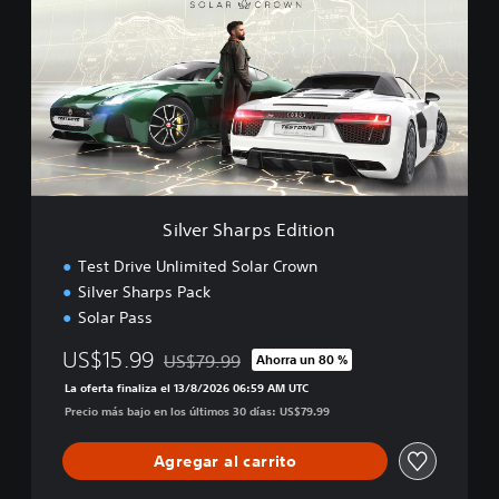
l
v
e
r
S
h
a
r
p
s
E
Silver Sharps Edition
d
i
Test Drive Unlimited Solar Crown
t
Silver Sharps Pack
i
Solar Pass
o
n
US$15.99
US$79.99
Ahorra un 80 %
Rebajado del precio original de US$79.99
La oferta finaliza el 13/8/2026 06:59 AM UTC
Precio más bajo en los últimos 30 días: US$79.99
Agregar al carrito