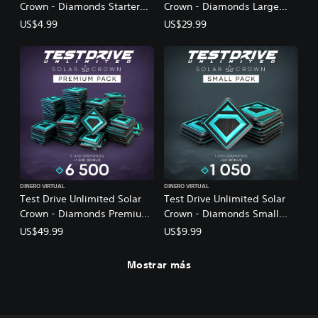
Crown - Diamonds Starter
Crown - Diamonds Large
Pack
Pack
US$4.99
US$29.99
DINERO VIRTUAL
DINERO VIRTUAL
Test Drive Unlimited Solar
Test Drive Unlimited Solar
Crown - Diamonds Premium
Crown - Diamonds Small
Pack
Pack
US$49.99
US$9.99
Mostrar más