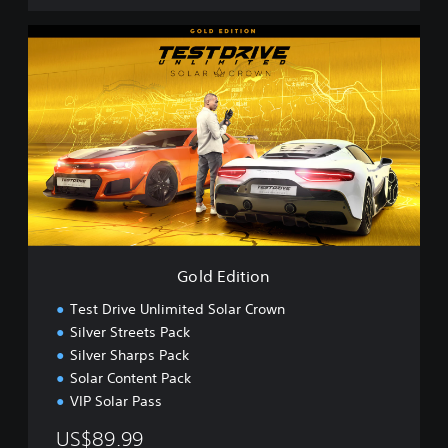
G
o
l
d
E
d
i
t
i
o
n
Gold Edition
Test Drive Unlimited Solar Crown
Silver Streets Pack
Silver Sharps Pack
Solar Content Pack
VIP Solar Pass
US$89.99