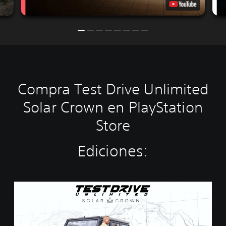
Compra Test Drive Unlimited
Solar Crown en PlayStation
Store
Ediciones:
S
t
a
n
d