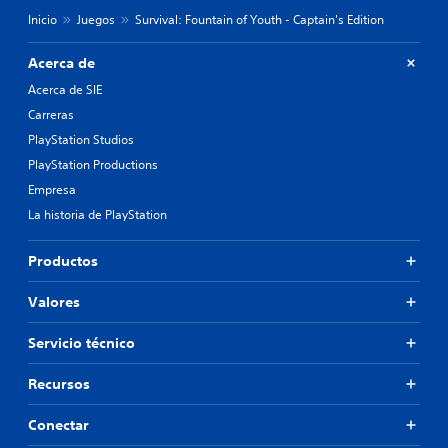
l
l
d
Inicio
Juegos
Survival: Fountain of Youth - Captain's Edition
a
e
h
l
i
Acerca de
j
s
Acerca de SIE
u
t
e
o
Carreras
g
r
PlayStation Studios
o
i
e
PlayStation Productions
a
l
y
Empresa
i
l
La historia de PlayStation
g
o
i
s
e
p
Productos
n
e
d
r
Valores
o
s
u
o
Servicio técnico
n
n
n
a
i
j
Recursos
v
e
e
s
Conectar
l
p