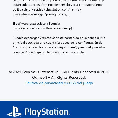
e
e
están sujetas a los términos de servicio y a la correspondiente 
n
s
política de privacidad (playstation.com/Terms y 
t
r
playstation.com/legal/privacy-policy).
e
e
i
d
El software está sujeto a licencia 
n
u
(us.playstation.com/softwarelicense/sp).
c
c
l
i
Puedes descargar y reproducir este contenido en la consola PS5 
u
r
principal asociada a tu cuenta (a través de la configuración de 
y
e
“Uso compartido de consola y juego offline”) y en cualquier otra 
e
l
consola PS5 a la que entres con tu misma cuenta.
s
d
u
e
b
s
t
a
í
© 2024 Twin Sails Interactive – All Rights Reserved © 2024
f
t
Odinsoft – All Rights Reserved.
í
u
Política de privacidad y EULA del juego
o
l
g
o
e
s
n
p
e
a
r
r
a
a