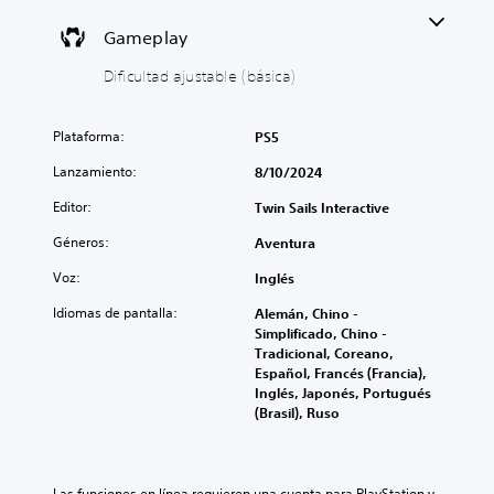
o
a
s
d
Gameplay
(
a
Dificultad ajustable (básica)
b
j
á
u
s
s
Plataforma:
PS5
i
t
c
a
Lanzamiento:
8/10/2024
o
b
Editor:
s
l
Twin Sails Interactive
)
e
Géneros:
Aventura
(
E
b
l
Voz:
Inglés
á
j
Idiomas de pantalla:
Alemán, Chino -
u
s
Simplificado, Chino -
e
i
Tradicional, Coreano,
g
c
Español, Francés (Francia),
o
a
Inglés, Japonés, Portugués
s
)
(Brasil), Ruso
o
P
l
u
a
e
m
d
Las funciones en línea requieren una cuenta para PlayStation y 