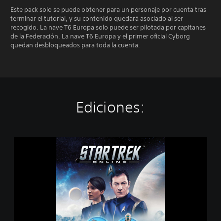
Este pack solo se puede obtener para un personaje por cuenta tras
terminar el tutorial, y su contenido quedará asociado al ser
recogido. La nave T6 Europa solo puede ser pilotada por capitanes
de la Federación. La nave T6 Europa y el primer oficial Cyborg
quedan desbloqueados para toda la cuenta.
Ediciones:
S
t
a
r
T
r
e
k
O