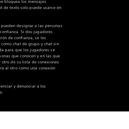
ue bloquea los mensajes
at de texto solo puede usarse en
 pueden designar a las personas
onfianza. Si dos jugadores
ón de confianza, se les
 como chat de grupo y chat sin
ada para que los jugadores se
sonas que conocen y en las que
l otro de su lista de conexiones
rá al otro como una conexión
lenciar y denunciar a los
o.