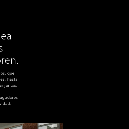
nea
s
oren.
ios, que
tes, hasta
r juntos.
 jugadores
vidad.