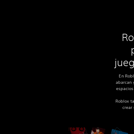
Ro
jueg
En Robl
abarcan g
espacios
Roblox ta
crear