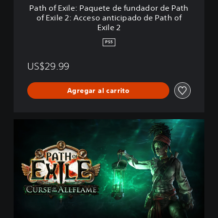
P
Path of Exile: Paquete de fundador de Path
a
of Exile 2: Acceso anticipado de Path of
q
Exile 2
u
e
PS5
t
e
US$29.99
d
e
f
Agregar al carrito
u
n
d
a
P
d
a
o
t
r
h
d
o
e
f
P
E
a
x
t
i
h
l
o
e