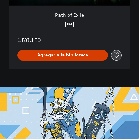
f
E
Path of Exile
x
i
PS4
l
e
Gratuito
2
:
A
Agregar a la biblioteca
c
c
e
s
o
a
n
t
i
c
i
p
a
d