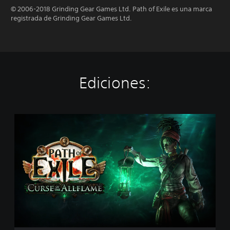
© 2006-2018 Grinding Gear Games Ltd. Path of Exile es una marca
registrada de Grinding Gear Games Ltd.
Ediciones:
P
a
t
h
o
f
E
x
i
l
e