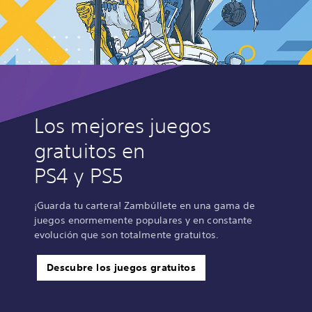
o
d
e
P
a
t
h
o
f
E
Los mejores juegos
x
gratuitos en
i
l
PS4 y PS5
e
2
¡Guarda tu cartera! Zambúllete en una gama de
juegos enormemente populares y en constante
evolución que son totalmente gratuitos.
Descubre los juegos gratuitos