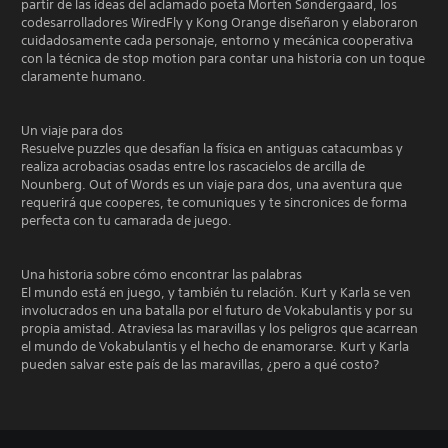
partir de las ideas del aclamado poeta Morten Søndergaard, los
codesarrolladores WiredFly y Kong Orange diseñaron y elaboraron
cuidadosamente cada personaje, entorno y mecánica cooperativa
con la técnica de stop motion para contar una historia con un toque
claramente humano.
Un viaje para dos
Resuelve puzzles que desafían la física en antiguas catacumbas y
realiza acrobacias osadas entre los rascacielos de arcilla de
Nounberg. Out of Words es un viaje para dos, una aventura que
requerirá que cooperes, te comuniques y te sincronices de forma
perfecta con tu camarada de juego.
Una historia sobre cómo encontrar las palabras
El mundo está en juego, y también tu relación. Kurt y Karla se ven
involucrados en una batalla por el futuro de Vokabulantis y por su
propia amistad. Atraviesa las maravillas y los peligros que acarrean
el mundo de Vokabulantis y el hecho de enamorarse. Kurt y Karla
pueden salvar este país de las maravillas, ¿pero a qué costo?