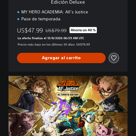
Edición Deluxe
MY HERO ACADEMIA: All’s Justice
Pase de temporada
US$47.99
US$79.99
Ahorra un 40 %
Rebajado del precio original de US$79.99
La oferta finaliza el 13/8/2026 06:59 AM UTC
Precio más bajo en los últimos 30 días: US$79.99
Agregar al carrito
E
d
i
c
i
ó
n
U
l
t