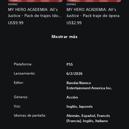
DISFRAZ
DISFRAZ
MY HERO ACADEMIA: All’s
MY HERO ACADEMIA: All’s
Justice - Pack de trajes Idols
Justice - Pack traje de ópera
de 1-A
US$9.99
US$2.99
Mostrar más
Plataforma:
PS5
Lanzamiento:
6/2/2026
Editor:
Bandai Namco
Entertainment America Inc.
Géneros:
Acción
Voz:
Inglés, Japonés
Idiomas de pantalla:
Alemán, Español, Francés
(Francia), Inglés, Italiano