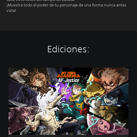
¡Muestra todo el poder de tu personaje de una forma nunca antes
vista!
Ediciones:
E
d
i
c
i
ó
n
e
s
t
á
n