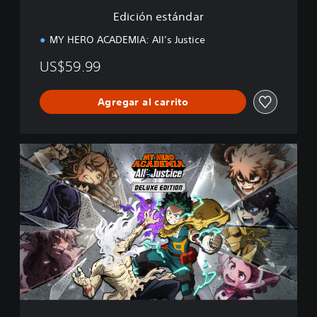
d
Edición estándar
a
r
MY HERO ACADEMIA: All’s Justice
US$59.99
Agregar al carrito
E
d
i
c
i
ó
n
D
e
l
u
x
e