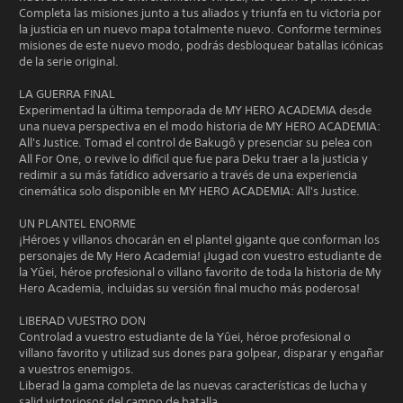
Completa las misiones junto a tus aliados y triunfa en tu victoria por
la justicia en un nuevo mapa totalmente nuevo. Conforme termines
misiones de este nuevo modo, podrás desbloquear batallas icónicas
de la serie original.
LA GUERRA FINAL
Experimentad la última temporada de MY HERO ACADEMIA desde
una nueva perspectiva en el modo historia de MY HERO ACADEMIA:
All's Justice. Tomad el control de Bakugô y presenciar su pelea con
All For One, o revive lo difícil que fue para Deku traer a la justicia y
redimir a su más fatídico adversario a través de una experiencia
cinemática solo disponible en MY HERO ACADEMIA: All's Justice.
UN PLANTEL ENORME
¡Héroes y villanos chocarán en el plantel gigante que conforman los
personajes de My Hero Academia! ¡Jugad con vuestro estudiante de
la Yûei, héroe profesional o villano favorito de toda la historia de My
Hero Academia, incluidas su versión final mucho más poderosa!
LIBERAD VUESTRO DON
Controlad a vuestro estudiante de la Yûei, héroe profesional o
villano favorito y utilizad sus dones para golpear, disparar y engañar
a vuestros enemigos.
Liberad la gama completa de las nuevas características de lucha y
salid victoriosos del campo de batalla.