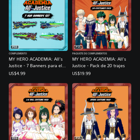
PS5
PS5
COMPLEMENTO
PAQUETE DE COMPLEMENTOS
MY HERO ACADEMIA: All’s
MY HERO ACADEMIA: All’s
Justice - 7 Banners para el
Justice - Pack de 20 trajes
HUD
US$4.99
US$19.99
PS5
PS5