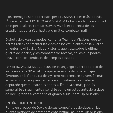
¡Los enemigos son poderosos, pero tu SMASH lo es más todavía!
¡Ábrete paso en MY HERO ACADEMIA: All's Justice y toma el control
de espectaculares combates 3v3 y vive la experiencia de los
estudiantes de la Yûei hasta el climático combate final!
Disfruta de diversos modos, como las Team Up Missions, que te
permitirán experimentar las vidas de los estudiantes de la Yûei en
un entorno virtual, el Modo Historia, que trata sobre la última
guerra de la serie, y los combates de Archivo, en los que podrás
revivir icónicos combates de tiempos pasados.
¡MY HERO ACADEMIA: All's Justice es un juego superpoderoso de
lucha en arena 3D en el que aparecerán vuestros personajes
favoritos de la franquicia de My Hero Academia en su versión más
actual y poderosa y encuadrada en un sistema de combate
depurado que muestra sus dones al límite! Además, podrás
sumergirte virtualmente y sentirte como un estudiante de la clase
de Deku gracias al escenario original y a sus Team-Up Missions.
UN DÍA COMO UN HÉROE
Ponte en el papel de Deku o de sus compañeros de clase, en las
nuevas misiones de entrenamiento virtual, las Team-Up Missions.