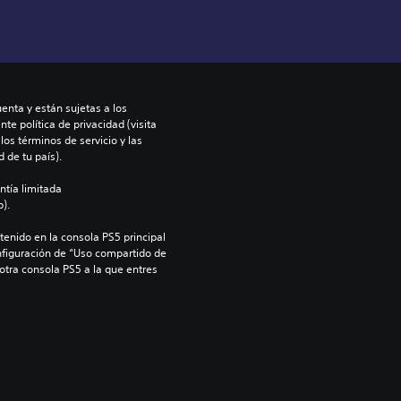
enta y están sujetas a los 
te política de privacidad (visita 
os términos de servicio y las 
 de tu país).
ntía limitada 
).
enido en la consola PS5 principal 
nfiguración de “Uso compartido de 
 otra consola PS5 a la que entres 