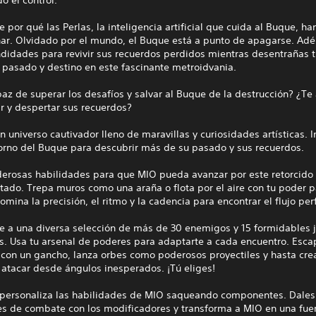
 por qué las Perlas, la inteligencia artificial que cuida al Buque, h
nar. Olvidado por el mundo, el Buque está a punto de apagarse. Adé
ndidades para revivir sus recuerdos perdidos mientras desentrañas 
 pasado y destino en este fascinante metroidvania.
az de superar los desafíos y salvar al Buque de la destrucción? ¿Te
r y despertar sus recuerdos?
n universo cautivador lleno de maravillas y curiosidades artísticas. 
torno del Buque para descubrir más de su pasado y sus recuerdos.
erosas habilidades para que MIO pueda avanzar por este retorcido
tado. Trepa muros como una araña o flota por el aire con tu poder 
omina la precisión, el ritmo y la cadencia para encontrar el flujo per
te a una diversa selección de más de 30 enemigos y 15 formidables 
s. Usa tu arsenal de poderes para adaptarte a cada encuentro. Esca
con un gancho, lanza orbes como poderosos proyectiles y hasta cre
atacar desde ángulos inesperados. ¡Tú eliges!
 personaliza las habilidades de MIO saqueando componentes. Dales 
es de combate con los modificadores y transforma a MIO en una fue