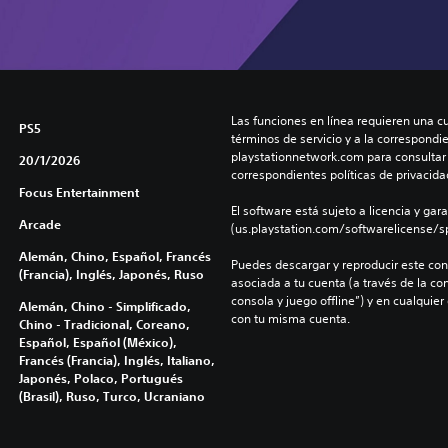
Las funciones en línea requieren una cu
PS5
términos de servicio y a la correspondien
playstationnetwork.com para consultar l
20/1/2026
correspondientes políticas de privacidad
Focus Entertainment
El software está sujeto a licencia y gara
Arcade
(us.playstation.com/softwarelicense/sp
Alemán, Chino, Español, Francés
Puedes descargar y reproducir este cont
(Francia), Inglés, Japonés, Ruso
asociada a tu cuenta (a través de la co
consola y juego offline”) y en cualquier
Alemán, Chino - Simplificado,
con tu misma cuenta.
Chino - Tradicional, Coreano,
Español, Español (México),
Francés (Francia), Inglés, Italiano,
Japonés, Polaco, Portugués
(Brasil), Ruso, Turco, Ucraniano