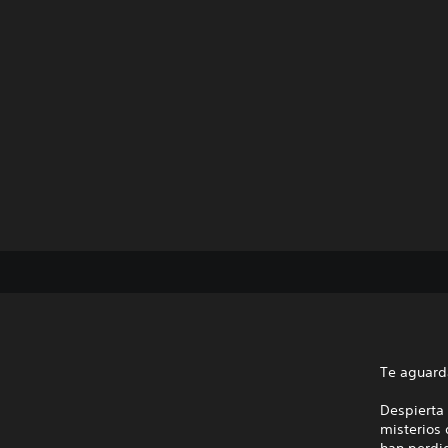
Te aguard
Despierta 
misterios
han perdid