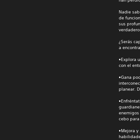
Nadie sabe
de funcio
sus profu
verdadero
¿Serás cap
a encontra
•Explora u
con el en
•Gana pod
interconec
planear. D
•Enfrénta
guardiane
enemigos 
cebo para 
•Mejora y
habilidad