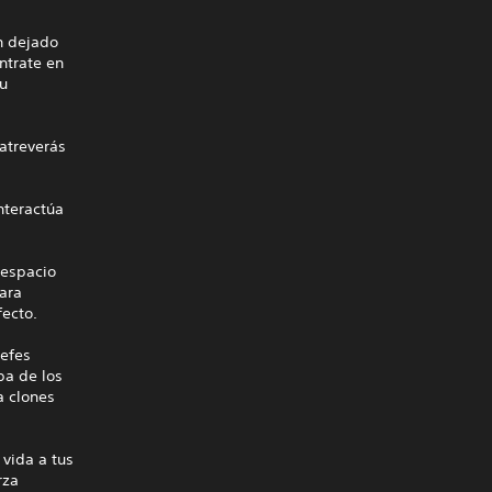
an dejado
ntrate en
tu
 atreverás
Interactúa
 espacio
para
fecto.
jefes
pa de los
a clones
vida a tus
rza