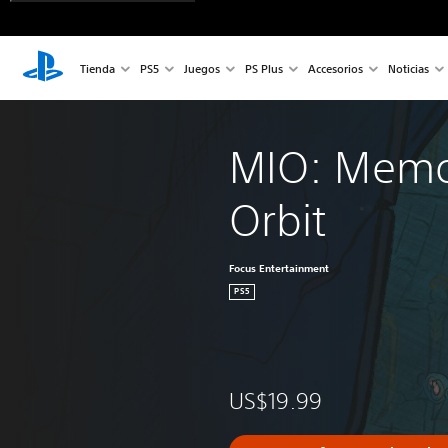
Tienda
PS5
Juegos
PS Plus
Accesorios
Noticias
MIO: Memor
Orbit
Focus Entertainment
PS5
US$19.99