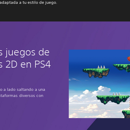
adaptada a tu estilo de juego.
s juegos de
s 2D en PS4
do a lado saltando a una
ataformas diversos con