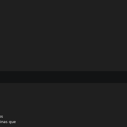
os
uinas que