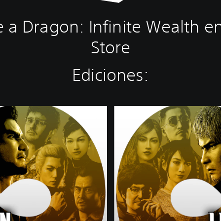
 a Dragon: Infinite Wealth en
Store
Ediciones:
S
t
a
n
d
a
r
d
E
d
i