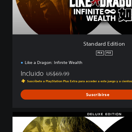
t
i
o
n
Standard Edition
PS4
PS5
Like a Dragon: Infinite Wealth
Incluido
US$69.99
Rebajado del precio original de US$69.99
Suscríbete a PlayStation Plus Extra para acceder a este juego y a ciento
Suscribirse
D
e
l