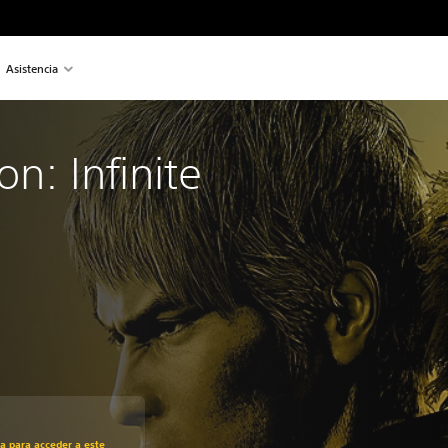
Asistencia
on: Infinite
recio original de US$69.99
ra para acceder a este