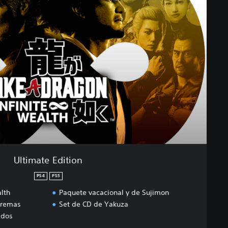
Ultimate Edition
PS4
PS5
alth
Paquete vacacional y de Sujimon
tremas
Set de CD de Yakuza
ados