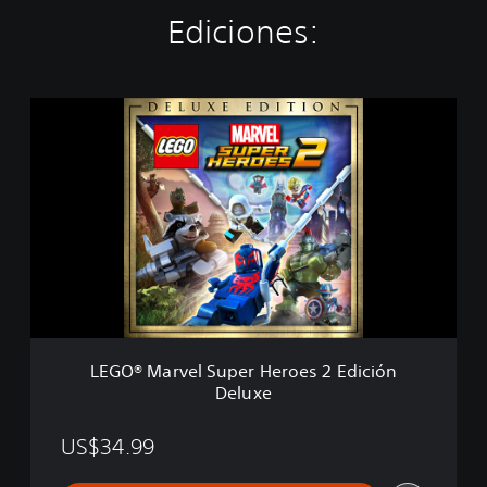
Ediciones:
L
E
G
O
®
M
a
r
v
e
l
S
u
LEGO® Marvel Super Heroes 2 Edición
p
Deluxe
e
r
H
US$34.99
e
r