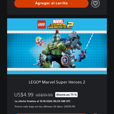
Agregar al carrito
o
e
s
2
L
E
E
d
G
i
O
c
®
i
M
ó
a
n
r
D
v
e
e
l
l
u
S
x
u
e
LEGO® Marvel Super Heroes 2
p
e
r
US$4.99
US$19.99
Ahorra un 75 %
Rebajado del precio original de US$19.99
H
La oferta finaliza el 13/8/2026 06:59 AM UTC
e
Precio más bajo en los últimos 30 días: US$19.99
r
o