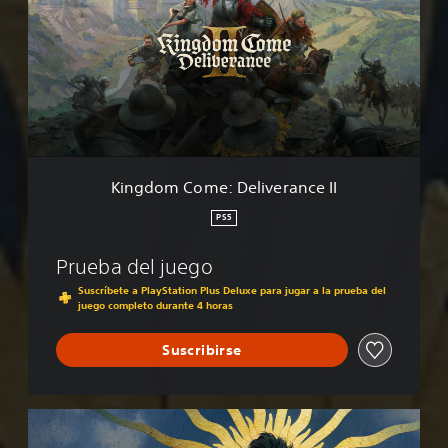
g
d
o
m
C
o
m
e
:
D
Kingdom Come: Deliverance II
e
l
PS5
i
v
Prueba del juego
e
r
Suscríbete a PlayStation Plus Deluxe para jugar a la prueba del
juego completo durante 4 horas
a
n
c
Suscribirse
e
I
I
R
o