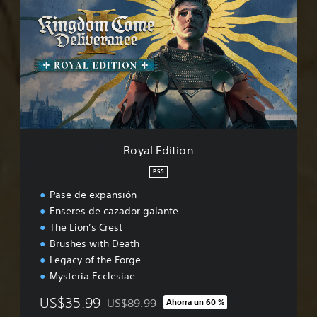
y
a
l
E
d
i
t
i
o
n
Royal Edition
PS5
Pase de expansión
Enseres de cazador galante
The Lion’s Crest
Brushes with Death
Legacy of the Forge
Mysteria Ecclesiae
US$35.99
US$89.99
Ahorra un 60 %
Rebajado del precio original de US$89.99