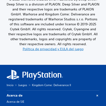
l
a
a
a
Deep Silver is a division of PLAION. Deep Silver and PLAION
u
l
e
d
and their respective logos are trademarks of PLAION
y
e
x
h
e
GmbH. Warhorse and Kingdom Come: Deliverance are
s
p
o
d
.
registered trademarks of Warhorse Studios s.r.o. Portions
e
r
i
of this software are included under license © 2019-2025
r
i
á
Crytek GmbH. All rights reserved. Crytek, Cryengine and
i
z
l
e
o
their respective logos are trademarks of Crytek GmbH. All
o
n
n
other trademarks, logos and copyrights are property of
g
c
t
o
their respective owners. All rights reserved.
i
a
h
Política de privacidad y EULA del juego
a
l
a
c
y
b
i
v
l
n
e
a
e
r
d
m
t
o
á
i
.
t
c
i
a
Inicio
Juegos
Kingdom Come: Deliverance II
S
c
l
a
u
d
Acerca de
(
e
b
s
Acerca de SIE
c
t
o