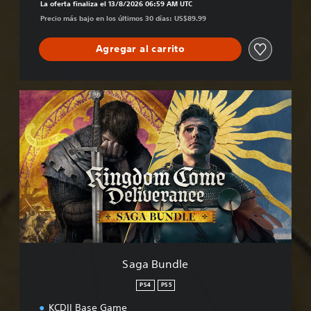
La oferta finaliza el 13/8/2026 06:59 AM UTC
Precio más bajo en los últimos 30 días: US$89.99
Agregar al carrito
S
a
g
a
B
u
n
d
l
e
Saga Bundle
PS4
PS5
KCDII Base Game