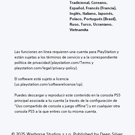
t
s
Tradicional, Coreano,
o
P
í
v
Español, Francés (Francia),
m
u
t
o
Inglés, Italiano, Japonés,
e
e
u
l
Polaco, Portugués (Brasil),
n
d
l
ú
Ruso, Turco, Ucraniano,
t
e
o
m
Vietnamita
o
s
s
e
d
a
p
n
u
j
o
e
r
u
r
s
Las funciones en línea requieren una cuenta para PlayStation y 
a
s
q
d
están sujetas a los términos de servicio y a la correspondiente 
n
t
u
e
política de privacidad (playstation.com/Terms y 
t
a
e
a
playstation.com/legal/privacy-policy).
e
r
e
u
e
l
l
d
El software está sujeto a licencia 
l
a
j
i
(us.playstation.com/softwarelicense/sp).
g
s
u
o
a
e
e
i
Puedes descargar y reproducir este contenido en la consola PS5 
m
n
g
n
principal asociada a tu cuenta (a través de la configuración de 
e
s
o
d
“Uso compartido de consola y juego offline”) y en cualquier otra 
p
i
n
i
consola PS5 a la que entres con tu misma cuenta.
l
b
o
v
a
i
i
i
y
l
n
d
o
i
c
u
© 2025 Warhorse Studios s.r.o. Published by Deep Silver.
l
d