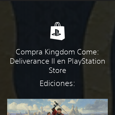
Compra Kingdom Come:
Deliverance II en PlayStation
Store
Ediciones:
K
i
n