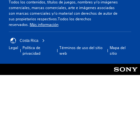
d
e
Todos los contenidos, títulos de juegos, nombres y/o imágenes
o
g
a
comerciales, marcas comerciales, arte e imágenes asociadas
l
o
d
son marcas comerciales y/o material con derechos de autor de
a
.
sus propietarios respectivos.Todos los derechos
m
o
reservados.
Más información
e
m
n
a
I
t
n
n
Costa Rica
e
u
v
i
Legal
Política de
Términos de uso del sitio
Mapa del
a
e
n
privacidad
web
sitio
l
r
c
s
l
P
u
i
u
y
e
ó
e
d
n
s
e
d
u
s
e
b
c
j
t
r
o
í
e
y
t
a
s
u
r
l
t
p
o
u
i
s
n
c