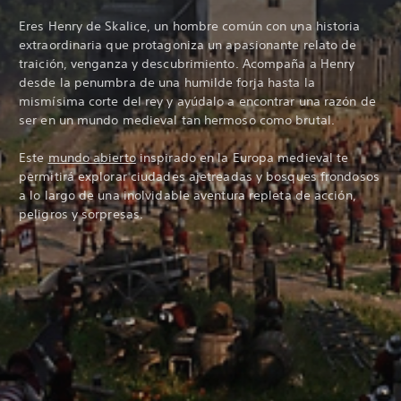
Eres Henry de Skalice, un hombre común con una historia
extraordinaria que protagoniza un apasionante relato de
traición, venganza y descubrimiento. Acompaña a Henry
desde la penumbra de una humilde forja hasta la
mismísima corte del rey y ayúdalo a encontrar una razón de
ser en un mundo medieval tan hermoso como brutal.
Este
mundo abierto
inspirado en la Europa medieval te
permitirá explorar ciudades ajetreadas y bosques frondosos
a lo largo de una inolvidable aventura repleta de acción,
peligros y sorpresas.