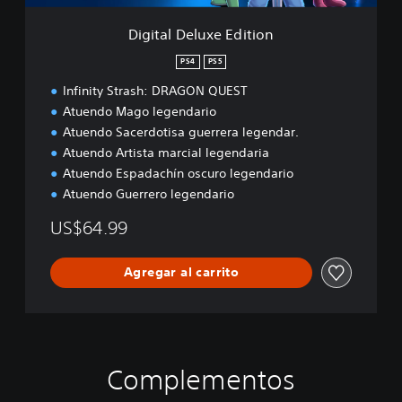
x
e
Digital Deluxe Edition
E
d
PS4
PS5
i
Infinity Strash: DRAGON QUEST
t
i
Atuendo Mago legendario
o
Atuendo Sacerdotisa guerrera legendar.
n
Atuendo Artista marcial legendaria
Atuendo Espadachín oscuro legendario
Atuendo Guerrero legendario
US$64.99
Agregar al carrito
Complementos