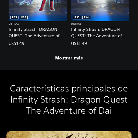
PS5
PS4
PS5
PS4
DISFRAZ
DISFRAZ
Infinity Strash: DRAGON
Infinity Strash: DRAGON
QUEST: The Adventure of
QUEST: The Adventure of
Dai: Atuendo de guerrero
Dai: Atuendo de Héroe
US$1.49
US$1.49
legendario
legendario
Mostrar más
Características principales de
Infinity Strash: Dragon Quest
The Adventure of Dai