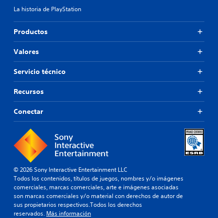
u
a
La historia de PlayStation
l
t
t
i
a
v
Productos
d
a
a
o
Valores
l
t
t
a
e
Servicio técnico
m
r
b
n
Recursos
i
a
é
t
n
Conectar
i
s
v
e
o
p
p
e
r
r
e
m
d
© 2026 Sony Interactive Entertainment LLC
i
e
Todos los contenidos, títulos de juegos, nombres y/o imágenes
t
f
comerciales, marcas comerciales, arte e imágenes asociadas
e
i
son marcas comerciales y/o material con derechos de autor de
c
n
sus propietarios respectivos.Todos los derechos
i
i
reservados.
Más información
e