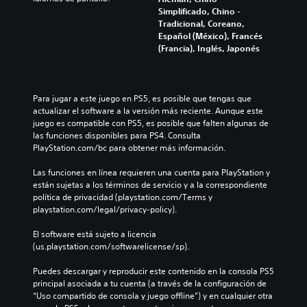
a
a
i
Simplificado, Chino -
m
r
r
Tradicional, Coreano,
b
l
e
Español (México), Francés
i
o
l
(Francia), Inglés, Japonés
a
s
d
r
v
e
l
o
s
o
l
a
Para jugar a este juego en PS5, es posible que tengas que 
s
ú
f
actualizar el software a la versión más reciente. Aunque este 
c
m
í
juego es compatible con PS5, es posible que falten algunas de 
o
e
o
las funciones disponibles para PS4. Consulta 
n
n
g
PlayStation.com/bc para obtener más información.
t
e
e
r
s
n
Las funciones en línea requieren una cuenta para PlayStation y 
o
d
e
están sujetas a los términos de servicio y a la correspondiente 
l
e
r
política de privacidad (playstation.com/Terms y 
e
a
a
playstation.com/legal/privacy-policy).
s
u
l
a
d
d
El software está sujeto a licencia 
u
i
e
(us.playstation.com/softwarelicense/sp).
n
o
l
a
i
j
Puedes descargar y reproducir este contenido en la consola PS5 
d
n
u
principal asociada a tu cuenta (a través de la configuración de 
i
d
e
“Uso compartido de consola y juego offline”) y en cualquier otra 
s