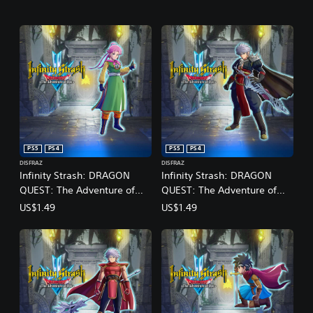
PS5
PS4
PS5
PS4
DISFRAZ
DISFRAZ
Infinity Strash: DRAGON
Infinity Strash: DRAGON
QUEST: The Adventure of
QUEST: The Adventure of
Dai: Atuendo de Artista
Dai: Atuendo de Espadachín
US$1.49
US$1.49
marcial legendaria
oscuro legendario