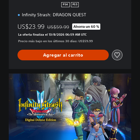
n
PS4
PS5
Infinity Strash: DRAGON QUEST
US$23.99
US$59.99
Ahorra un 60 %
Rebajado del precio original de US$59.99
La oferta finaliza el 13/8/2026 06:59 AM UTC
Precio más bajo en los últimos 30 días: US$59.99
Agregar al carrito
D
i
g
i
t
a
l
D
e
l
u