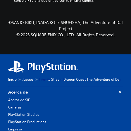
i
g
consola PS5 a la que entres con tu misma cuenta.
p
v
o
o
i
e
s
d
l
i
u
i
©SANJO RIKU, INADA KOJI/ SHUEISHA, The Adventure of Dai
c
a
g
i
Project
l
i
ó
© 2023 SQUARE ENIX CO., LTD. All Rights Reserved.
e
e
n
s
n
p
.
d
r
o
e
u
d
n
e
n
f
i
i
v
Inicio
Juegos
Infinity Strash: Dragon Quest The Adventure of Dai
n
e
i
l
d
Acerca de
d
a
Acerca de SIE
e
a
d
l
Carreras
i
t
PlayStation Studios
f
e
i
PlayStation Productions
r
c
n
Empresa