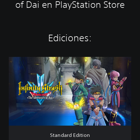
of Dai en PlayStation Store
Ediciones:
S
t
a
n
d
a
r
d
E
d
i
t
i
Standard Edition
o