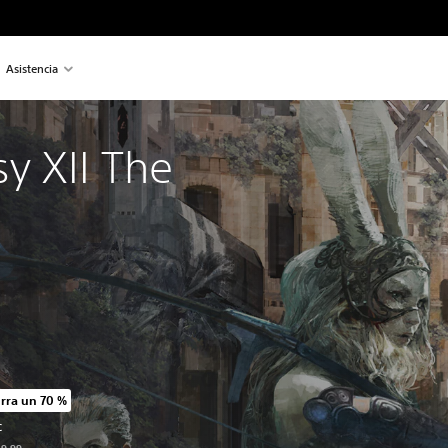
Asistencia
sy XII The 
rra un 70 %
io original de US$49.99
C