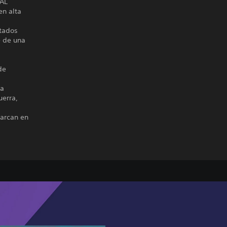
NAL
en alta
ntados
e de una
de
la
uerra,
barcan en