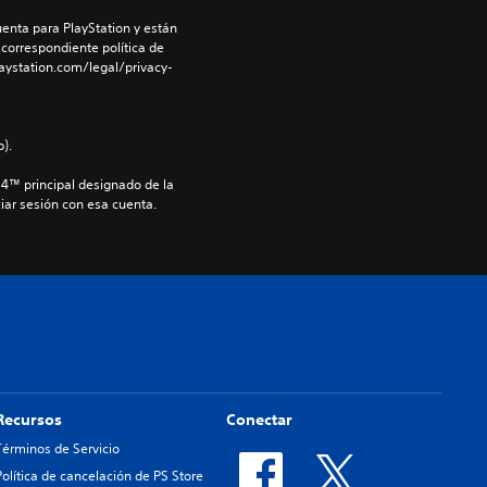
enta para PlayStation y están 
 correspondiente política de 
aystation.com/legal/privacy-
).
S4™ principal designado de la 
iar sesión con esa cuenta.
Recursos
Conectar
Términos de Servicio
Política de cancelación de PS Store