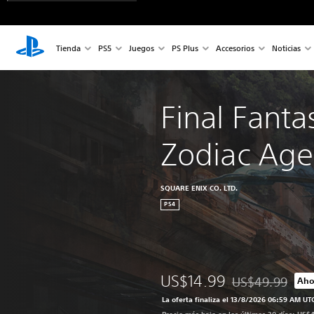
Tienda
PS5
Juegos
PS Plus
Accesorios
Noticias
Final Fanta
Zodiac Age
SQUARE ENIX CO. LTD.
PS4
US$14.99
US$49.99
Aho
Rebajado del prec
La oferta finaliza el 13/8/2026 06:59 AM UT