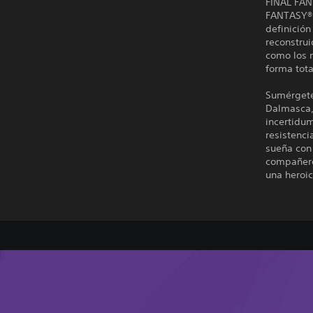
FINAL FAN
FANTASY® X
definició
reconstru
como los 
forma tot
Sumérgete
Dalmasca, 
incertidum
resistenci
sueña con 
compañero
una heroic