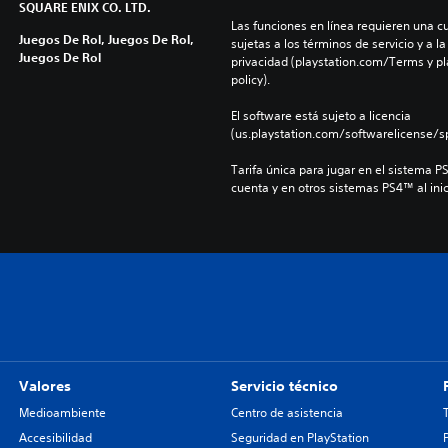
SQUARE ENIX CO. LTD.
Las funciones en línea requieren una cu
Juegos De Rol, Juegos De Rol,
sujetas a los términos de servicio y a la
Juegos De Rol
privacidad (playstation.com/Terms y pl
policy).
El software está sujeto a licencia 
(us.playstation.com/softwarelicense/sp
Tarifa única para jugar en el sistema P
cuenta y en otros sistemas PS4™ al inic
Valores
Servicio técnico
Medioambiente
Centro de asistencia
Accesibilidad
Seguridad en PlayStation