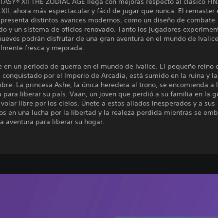
TASY® XII THE ZODIAC AGE llega con mejoras respecto al clásico FI
II, ahora más espectacular y fácil de jugar que nunca. El remaster 
n presenta distintos avances modernos, como un diseño de combate
ido y un sistema de oficios renovado. Tanto los jugadores experime
nuevos podrán disfrutar de una gran aventura en el mundo de Ivalic
almente fresca y mejorada.
 en un periodo de guerra en el mundo de Ivalice. El pequeño reino 
conquistado por el Imperio de Arcadia, está sumido en la ruina y la
bre. La princesa Ashe, la única heredera al trono, se encomienda a 
a para liberar su país. Vaan, un joven que perdió a su familia en la g
volar libre por los cielos. Únete a estos aliados inesperados y a sus
s en una lucha por la libertad y la realeza perdida mientras se em
a aventura para liberar su hogar.