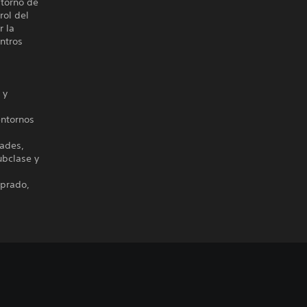
 torno de
rol del
r la
ntros
 y
entornos
dades,
ubclase y
mprado,