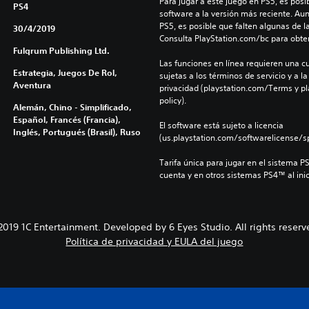
Para jugar a este juego en PS5, es posib
PS4
software a la versión más reciente. Au
PS5, es posible que falten algunas de l
30/4/2019
Consulta PlayStation.com/bc para obte
Fulqrum Publishing Ltd.
Las funciones en línea requieren una cu
Estrategia, Juegos De Rol,
sujetas a los términos de servicio y a la
Aventura
privacidad (playstation.com/Terms y pl
policy).
Alemán, Chino - Simplificado,
Español, Francés (Francia),
El software está sujeto a licencia 
Inglés, Portugués (Brasil), Ruso
(us.playstation.com/softwarelicense/sp
Tarifa única para jugar en el sistema P
cuenta y en otros sistemas PS4™ al inic
2019 1C Entertainment. Developed by 6 Eyes Studio. All rights reserv
Política de privacidad y EULA del juego