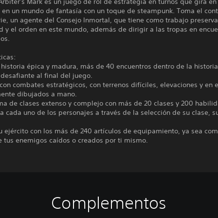
 Arbiter's Mark es un juego de rol de estrategia en turnos que gira en
ia en un mundo de fantasía con un toque de steampunk. Toma el cont
rie, un agente del Consejo Inmortal, que tiene como trabajo preserva
d y el orden en este mundo, además de dirigir a las tropas en encue
os.
ticas:
 historia épica y madura, más de 40 encuentros dentro de la historia
desafiante al final del juego.
 con combates estratégicos, con terrenos difíciles, elevaciones y en 
nte dibujados a mano.
ema de clases extenso y complejo con más de 20 clases y 200 habili
a cada uno de los personajes a través de la selección de su clase, s
u ejército con los más de 240 artículos de equipamiento, ya sea co
 tus enemigos caídos o creados por ti mismo.
Complementos