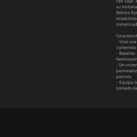
Fell Seal:
su histor
Árbitro Ky
estabilida
complicad
Caracterís
- Vive una
contenido 
- Batallas
hermosame
- Un sist
personaliz
pasivos.
- Equipa t
tomado de