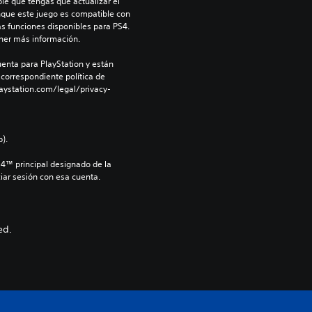
le que tengas que actualizar el 
nque este juego es compatible con 
as funciones disponibles para PS4. 
ner más información.
enta para PlayStation y están 
 correspondiente política de 
aystation.com/legal/privacy-
).
S4™ principal designado de la 
iar sesión con esa cuenta.
ed.