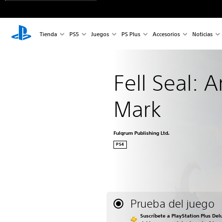
Tienda
PS5
Juegos
PS Plus
Accesorios
Noticias
Fell Seal: A
Mark
Fulqrum Publishing Ltd.
PS4
Prueba del juego
Suscríbete a PlayStation Plus Del