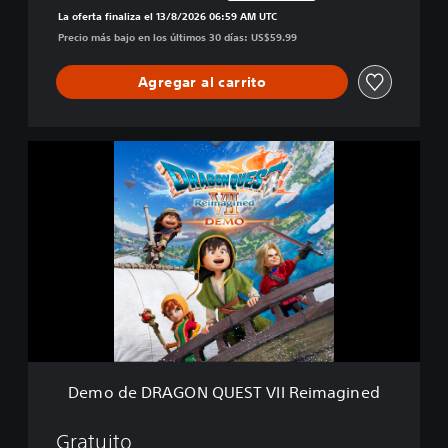
Rebajado del precio original de US$59.99
g
La oferta finaliza el 13/8/2026 06:59 AM UTC
i
Precio más bajo en los últimos 30 días: US$59.99
n
e
Agregar al carrito
d
D
e
m
o
d
e
D
R
A
G
O
N
Q
Demo de DRAGON QUEST VII Reimagined
U
E
S
Gratuito