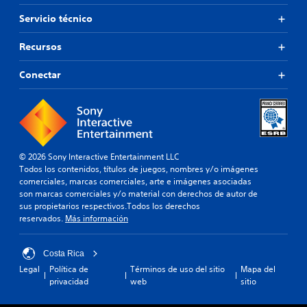
a
.
v
n
d
Servicio técnico
a
t
a
o
e
S
l
t
m
Recursos
u
t
a
o
b
e
m
l
Conectar
r
t
b
e
n
í
i
s
a
t
é
t
t
n
u
o
i
s
l
s
v
e
d
o
o
p
© 2026 Sony Interactive Entertainment LLC
u
s
p
e
Todos los contenidos, títulos de juegos, nombres y/o imágenes
r
C
r
r
comerciales, marcas comerciales, arte e imágenes asociadas
a
C
e
m
son marcas comerciales y/o material con derechos de autor de
n
d
(
i
sus propietarios respectivos.Todos los derechos
t
e
b
t
reservados.
Más información
e
f
á
e
e
i
c
s
l
n
i
Costa Rica
i
g
i
e
a
c
Legal
Política de
Términos de uso del sitio
Mapa del
d
r
m
privacidad
web
sitio
o
o
t
e
s
.
a
p