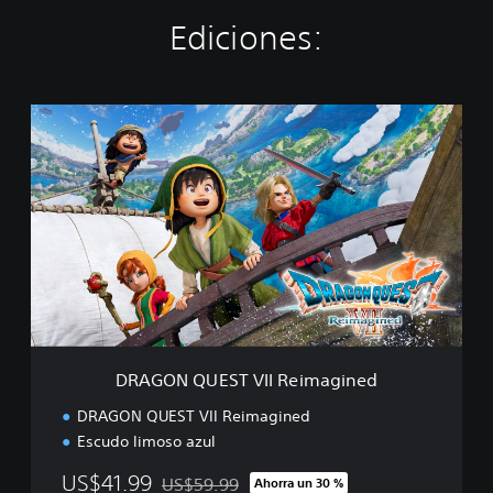
Ediciones:
D
R
A
G
O
N
Q
U
E
S
T
V
I
DRAGON QUEST VII Reimagined
I
R
DRAGON QUEST VII Reimagined
e
Escudo limoso azul
i
m
US$41.99
US$59.99
Ahorra un 30 %
a