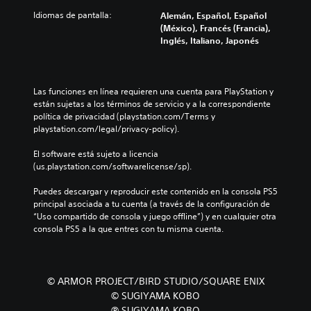
e
i
m
o
l
s
Idiomas de pantalla:
Alemán, Español, Español
a
i
s
d
u
(México), Francés (Francia),
r
e
v
e
b
Inglés, Italiano, Japonés
l
n
o
s
t
o
t
l
a
í
s
o
ú
f
t
c
s
m
í
u
o
Las funciones en línea requieren una cuenta para PlayStation y 
d
e
o
l
n
están sujetas a los términos de servicio y a la correspondiente 
e
n
g
o
t
política de privacidad (playstation.com/Terms y 
c
e
e
s
r
playstation.com/legal/privacy-policy).
á
s
n
p
o
m
d
e
a
l
El software está sujeto a licencia 
a
e
r
r
e
(us.playstation.com/softwarelicense/sp).
r
a
a
a
s
a
u
l
l
a
Puedes descargar y reproducir este contenido en la consola PS5 
n
d
d
a
u
principal asociada a tu cuenta (a través de la configuración de 
i
i
e
h
n
“Uso compartido de consola y juego offline”) y en cualquier otra 
e
o
l
i
a
consola PS5 a la que entres con tu misma cuenta.
f
i
j
s
d
e
n
u
t
i
c
d
e
o
s
t
i
g
r
p
© ARMOR PROJECT/BIRD STUDIO/SQUARE ENIX
o
v
o
i
o
s
© SUGIYAMA KOBO
i
e
a
s
q
℗ SUGIYAMA KOBO