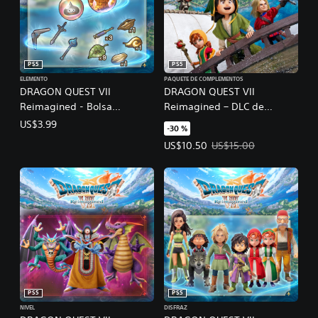
PS5
PS5
ELEMENTO
PAQUETE DE COMPLEMENTOS
DRAGON QUEST VII
DRAGON QUEST VII
Reimagined - Bolsa
Reimagined – DLC de
atiborrada de sorpresas
Conjuntos Adicionales
US$3.99
-30 %
Precio de la oferta: US$10.50. Pr
US$10.50
US$15.00
PS5
PS5
NIVEL
DISFRAZ