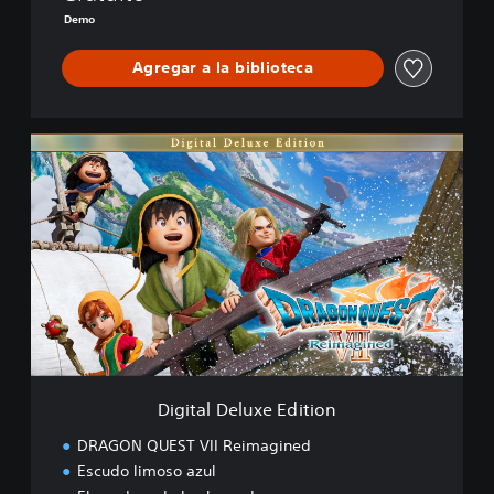
T
Demo
V
I
Agregar a la biblioteca
I
R
e
i
D
m
i
a
g
g
i
i
t
n
a
e
l
d
D
e
l
u
x
e
Digital Deluxe Edition
E
d
DRAGON QUEST VII Reimagined
i
Escudo limoso azul
t