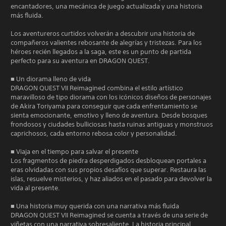
encantadores, una mecánica de juego actualizada y una historia
más fluida.
Los aventureros curtidos volverán a descubrir una historia de
compañeros valientes rebosante de alegrías y tristezas. Para los
héroes recién llegados a la saga, este es un punto de partida
perfecto para su aventura en DRAGON QUEST.
■ Un diorama lleno de vida
DRAGON QUEST VII Reimagined combina el estilo artístico
maravilloso de tipo diorama con los icónicos diseños de personajes
de Akira Toriyama para conseguir que cada enfrentamiento se
sienta emocionante, emotivo y lleno de aventura. Desde bosques
frondosos y ciudades bulliciosas hasta ruinas antiguas y monstruos
caprichosos, cada entorno rebosa color y personalidad.
■ Viaja en el tiempo para salvar el presente
Los fragmentos de piedra desperdigados desbloquean portales a
eras olvidadas con sus propios desafíos que superar. Restaura las
islas, resuelve misterios, y haz aliados en el pasado para devolver la
vida al presente.
■ Una historia muy querida con una narrativa más fluida
DRAGON QUEST VII Reimagined se cuenta a través de una serie de
viñetas con una narrativa sobresaliente. La historia principal