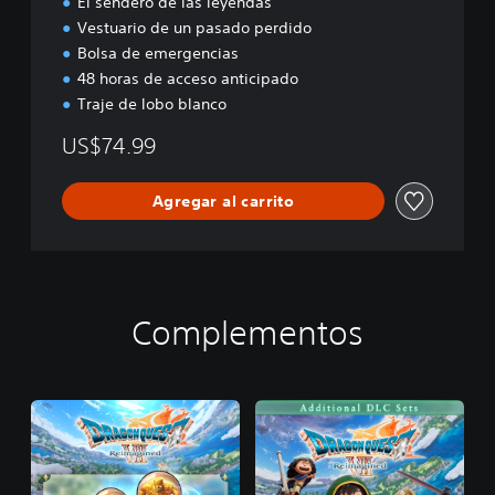
El sendero de las leyendas
i
o
Vestuario de un pasado perdido
n
Bolsa de emergencias
48 horas de acceso anticipado
Traje de lobo blanco
US$74.99
Agregar al carrito
Complementos