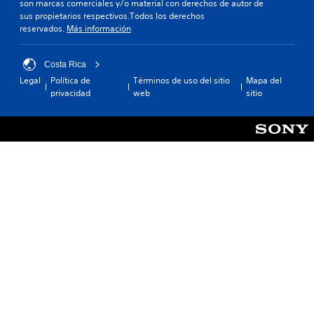
son marcas comerciales y/o material con derechos de autor de
sus propietarios respectivos.Todos los derechos
reservados.
Más información
Costa Rica
Legal
Política de
Términos de uso del sitio
Mapa del
privacidad
web
sitio