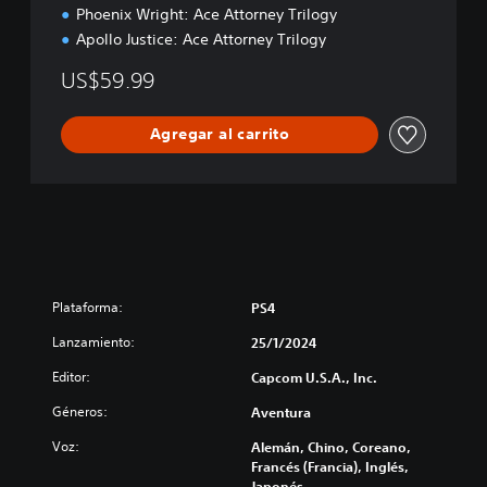
h
Phoenix Wright: Ace Attorney Trilogy
o
Apollo Justice: Ace Attorney Trilogy
l
o
US$59.99
g
y
Agregar al carrito
Plataforma:
PS4
Lanzamiento:
25/1/2024
Editor:
Capcom U.S.A., Inc.
Géneros:
Aventura
Voz:
Alemán, Chino, Coreano,
Francés (Francia), Inglés,
Japonés