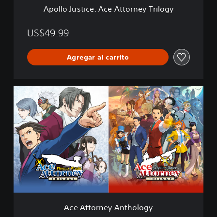
e
Apollo Justice: Ace Attorney Trilogy
:
A
c
US$49.99
e
A
Agregar al carrito
t
t
o
r
A
n
c
e
e
y
A
T
t
r
t
i
o
l
r
o
n
g
e
y
y
A
n
Ace Attorney Anthology
t