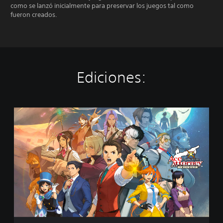
como se lanzó inicialmente para preservar los juegos tal como
fueron creados.
Ediciones:
A
p
o
l
l
o
J
u
s
t
i
c