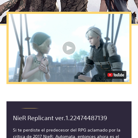
NieR Replicant ver.1.22474487139
Si te perdiste el predecesor del RPG aclamado por la
crítica de 2017 NieR: Automata, entonces ahora es el