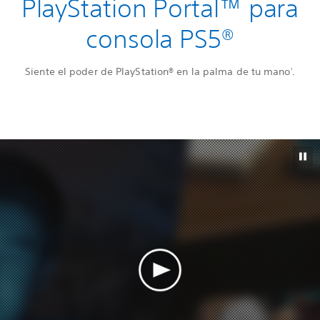
PlayStation Portal™ para
consola PS5®
Siente el poder de PlayStation® en la palma de tu mano
.
1