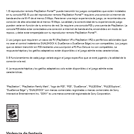
1. El reproductor remoto PlayStation Portal™ puede transmitir los juegos compatibles que estén instalados
en tu consola PS5. El uso del reproductor remoto PlayStation Portal™ requiere una conexión a internet de
banda ancha vía Wi-Fi de al menos 5 Mbps. Para tener una mejor experiencia de juego, se recomienda una
conexión de alta velocidad de al menos 15 Mbps. La calidad y la conectividad de tu experiencia de juego
pueden variar en función de tu entorno de red. Se requiere una consola PS5 y una cuenta de PlayStation. La
consola PS5 debe estar conectada a una conexión a internet de banda ancha, encendida o en modo de
reposo, y debe estar emparejada con tu reproductor remoto PlayStation Portal™.
2. Los juegos que requieren un casco de RV (PlayStation VR o PlayStation VR2) o periféricos adicionales (que
no sean el control inalámbrico DUALSHOCK 4, DualSense o DualSense Edge) no son compatibles. Los juegos
que se deben transmitir en PS5 mediante una suscripción a PS Plus Deluxe no son compatibles. La
respuesta háptica y los gatillos adaptativos están disponibles si el juego admite estas características.
3. El funcionamiento de cada juego variará según el juego específico que se esté jugando y la calidad de la
conexión a la red.
4. La respuesta háptica y los gatillos adaptativos solo están disponibles si el juego admite estas
características.
“PlayStation”, “PlayStation Family Mark”, “logo de PS5”, “PS5”, “DualSense”, "PULSE Elite", "PULSE Explore",
"DualSense Edge" y “DUALSHOCK” son marcas comerciales registradas o marcas comerciales de Sony
Interactive Entertainment Inc. “SONY” es una marca comercial registrada de Sony Corporation.
Violencia de fantasía