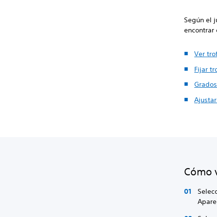
Según el 
encontrar
Ver tro
Fijar t
Grados
Ajustar
Cómo v
Selecc
Apare