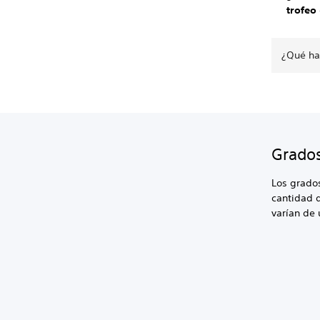
trofeo
¿Qué hay
Grados
Los grados
cantidad d
varían de 