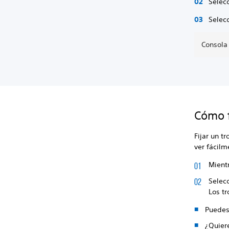
Selecc
Selecc
Consola
Cómo f
Fijar un t
ver fácilm
Mientr
Selecc
Los tr
Puedes 
¿Quier