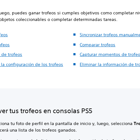
juego, puedes ganar trofeos si cumples objetivos como completar ni
 objetos coleccionables o completar determinadas tareas.
feos
Sincronizar trofeos manualm
rofeos
Comparar trofeos
 de trofeos
Capturar momentos de trofe
 la configuración de los trofeos
Eliminar la información de tr
er tus trofeos en consolas PS5
iona tu foto de perfil en la pantalla de inicio y, luego, selecciona
Tr
cerá una lista de los trofeos ganados.