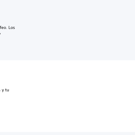
feo. Los
y
 y tu