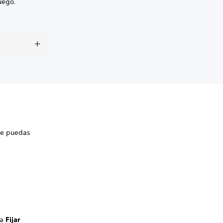
uego.
que puedas
na
Fijar