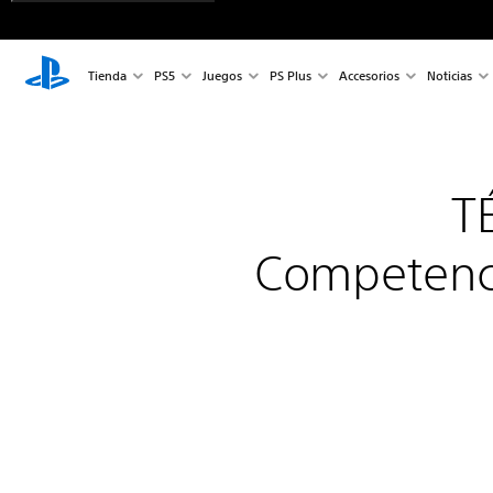
Tienda
PS5
Juegos
PS Plus
Accesorios
Noticias
T
Competenci