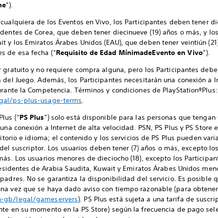
ne
”).
n cualquiera de los Eventos en Vivo, los Participantes deben tener d
sidentes de Corea, que deben tener diecinueve (19) años o más, y lo
it y los Emiratos Árabes Unidos (EAU), que deben tener veintiún (
es de esa fecha (“
Requisito de Edad Mínima
de
Evento en Vivo
”).
 gratuito y no requiere compra alguna, pero los Participantes debe
 del Juego. Además, los Participantes necesitarán una conexión a I
urante la Competencia. Términos y condiciones de PlayStation®Plus:
egal/ps-plus-usage-terms
.
lus (“
PS Plus
”) solo está disponible para las personas que tenga
y una conexión a Internet de alta velocidad. PSN, PS Plus y PS Store 
ritorio e idioma; el contenido y los servicios de PS Plus pueden var
d del suscriptor. Los usuarios deben tener (7) años o más, excepto lo
más. Los usuarios menores de dieciocho (18), excepto los Participa
 residentes de Arabia Saudita, Kuwait y Emiratos Árabes Unidos meno
adres. No se garantiza la disponibilidad del servicio. Es posible q
na vez que se haya dado aviso con tiempo razonable (para obtener
n-gb/legal/gameservers
). PS Plus está sujeta a una tarifa de suscr
nte en su momento en la PS Store) según la frecuencia de pago se