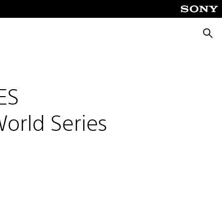
Busca
ES
orld Series