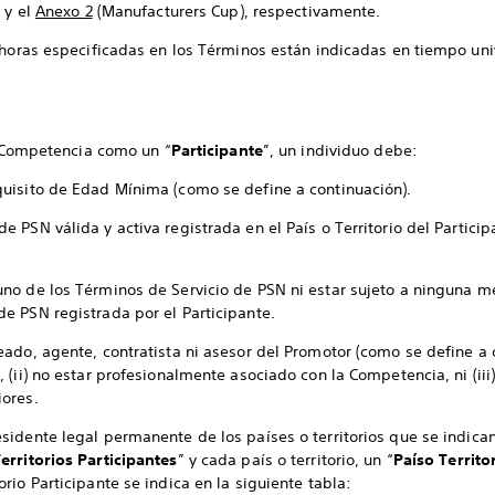
 y el
Anexo 2
(Manufacturers Cup), respectivamente.
 horas especificadas en los Términos están indicadas en tiempo univ
 Competencia como un “
Participante
”, un individuo debe:
quisito de Edad Mínima (como se define a continuación).
e PSN válida y activa registrada en el País o Territorio del Partici
uno de los Términos de Servicio de PSN ni estar sujeto a ninguna me
de PSN registrada por el Participante.
leado, agente, contratista ni asesor del Promotor (como se define a
, (ii) no estar profesionalmente asociado con la Competencia, ni (iii)
iores.
sidente legal permanente de los países o territorios que se indican
erritorios Participantes
” y cada país o territorio, un “
País
o Territo
orio Participante se indica en la siguiente tabla: