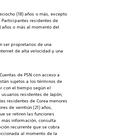
ieciocho (18) años o más, excepto
s Participantes residentes de
21) años o más al momento del
n ser propietarios de una
nternet de alta velocidad y una
n Cuentas de PSN con acceso a
están sujetos a los términos de
iar con el tiempo según el
s usuarios residentes de Japón,
ntes residentes de Corea menores
res de veintiún (21) años,
ue se retiren las funciones
 más información, consulta
ipción recurrente que se cobra
leccionada al momento de la