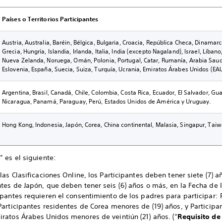
Países o Territorios Participantes
Austria, Australia, Baréin, Bélgica, Bulgaria, Croacia, República Checa, Dinamarc
Grecia, Hungría, Islandia, Irlanda, Italia, India (excepto Nagaland), Israel, Líba
Nueva Zelanda, Noruega, Omán, Polonia, Portugal, Catar, Rumanía, Arabia Saudi
Eslovenia, España, Suecia, Suiza, Turquía, Ucrania, Emiratos Árabes Unidos (EAU
Argentina, Brasil, Canadá, Chile, Colombia, Costa Rica, Ecuador, El Salvador, G
Nicaragua, Panamá, Paraguay, Perú, Estados Unidos de América y Uruguay.
Hong Kong, Indonesia, Japón, Corea, China continental, Malasia, Singapur, Taiw
a
” es el siguiente:
 las Clasificaciones Online, los Participantes deben tener siete (7) 
ntes de Japón, que deben tener seis (6) años o más, en la Fecha de I
cipantes requieren el consentimiento de los padres para participar:
 Participantes residentes de Corea menores de (19) años, y Participa
iratos Árabes Unidos menores de veintiún (21) años. (“
Requisito de