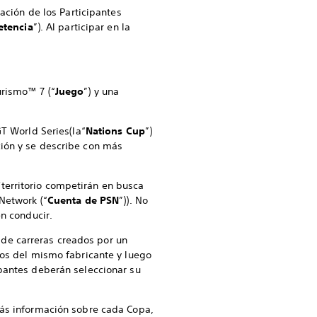
pación de los Participantes
tencia
”). Al participar en la
urismo™ 7 (“
Juego
”) y una
GT World Series
(la
“
Nations Cup
”)
ión y se describe con más
territorio competirán en busca
™Network (“
Cuenta de PSN
”)). No
en conducir.
de carreras creados por un
otos del mismo fabricante y luego
ipantes deberán seleccionar su
más información sobre cada Copa,