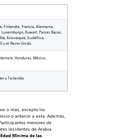
a, Finlandia, Francia, Alemania,
no, Luxemburgo, Kuwait, Países Bajos,
ta, Eslovaquia, Sudáfrica,
) y el Reino Unido.
uatemala, Honduras, México,
án y Tailandia.
años o más, excepto los
nicio o anterior a esta. Además,
 Participantes menores de
ntes residentes de Arabia
 Edad Mínima de las