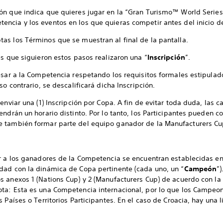
ión que indica que quieres jugar en la “Gran Turismo™ World Series
encia y los eventos en los que quieras competir antes del inicio d
tas los Términos que se muestran al final de la pantalla.
s que siguieron estos pasos realizaron una “
Inscripción
”.
esar a la Competencia respetando los requisitos formales estipulado
so contrario, se descalificará dicha Inscripción.
enviar una (1) Inscripción por Copa. A fin de evitar toda duda, las 
endrán un horario distinto. Por lo tanto, los Participantes pueden 
e también formar parte del equipo ganador de la Manufacturers Cu
r a los ganadores de la Competencia se encuentran establecidas en 
dad con la dinámica de Copa pertinente (cada uno, un “
Campeón
”
s anexos 1 (Nations Cup) y 2 (Manufacturers Cup) de acuerdo con l
ota: Esta es una Competencia internacional, por lo que los Camp
 Países o Territorios Participantes. En el caso de Croacia, hay una 