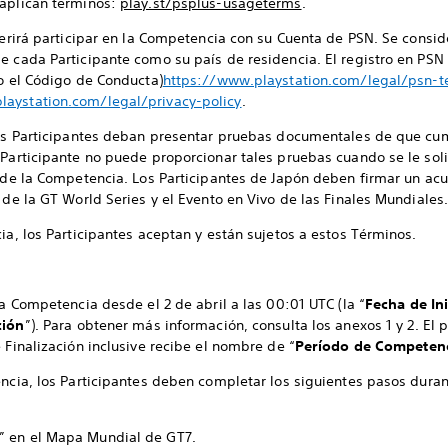
 aplican términos:
play.st/psplus-usageterms
.
uerirá participar en la Competencia con su Cuenta de PSN. Se consider
e cada Participante como su país de residencia. El registro en PSN 
do el Código de Conducta)
https://www.playstation.com/legal/psn-t
laystation.com/legal/privacy-policy
.
 los Participantes deban presentar pruebas documentales de que cum
 Participante no puede proporcionar tales pruebas cuando se le soli
e de la Competencia. Los Participantes de Japón deben firmar un a
 de la GT World Series y el Evento en Vivo de las Finales Mundiales
ia, los Participantes aceptan y están sujetos a estos Términos.
la Competencia desde el 2 de abril a las 00:01 UTC (la “
Fecha de Ini
ción
”). Para obtener más información, consulta los anexos 1 y 2. El
 Finalización inclusive recibe el nombre de “
Período de Competen
encia, los Participantes deben completar los siguientes pasos duran
t” en el Mapa Mundial de GT7.