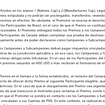
finidos en los anexos 1 (Nations Cup) y 2 (Manufacturers Cup), se
era estipulada y no podrán ser postergados, transferidos, revendid
premios en efectivo. No obstante, el Promotor se reserva el derecho
 los Participantes de Brasil, en el caso de que el Premio se sustituy
o razonable. El Promotor entregará todos los Premios a los Campe
s Participantes de Canadá deban completar una prueba de destreza
tuamente antes de poder declararse como Campeones o Subcampe
ue los Campeones y Subcampeones deban pagar impuestos vinculados
itiva de su jurisdicción aplicable y, en ese caso, los Campeones 
tivas obligaciones tributarias. En el caso de los Participantes del 
 premios valuados en 600 USD o más recibirán el formulario de im
 Premio en el tiempo o la forma establecidos, el reclamo del Cam
recho de ofrecer dicho Premio al siguiente Participante elegible, qu
érminos. En el caso de que el otorgamiento del Premio sea urgente
 de que transcurra el momento para reclamar el Premio, existe la
) en que el Promotor se pondrá en contacto con los Campeones o S
o vinculadas a sus Cuentas de PSN. En este contexto, se realizarán 