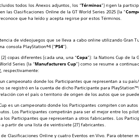
cluidos todos los Anexos adjuntos, los “
Términos
”) rigen la partici
en las Clasificaciones Online de la GT World Series 2025 (la “
Compe
reconoce que ha leído y acepta regirse por estos Términos.
encia de videojuegos que se lleva a cabo online utilizando Gran T
una consola PlayStation®4 (“
PS4
”).
(2) copas diferentes (cada una, una “
Copa
”): la Nations Cup de la 
orld Series (la “
Manufacturers Cup
”) como se resume a continuac
2
, respectivamente:
 un campeonato donde los Participantes que representan a su país/
omo se registró en la cuenta de dicho Participante para PlayStation
relación con el país o territorio de origen de los autos que se pued
 Cup es un campeonato donde los Participantes compiten con autos 
autos. Los Participantes competirán para ser el mejor entre los pil
a los Participantes que representan a otros fabricantes. Los Partic
a partir de una lista de veintisiete (27) fabricantes.
 de Clasificaciones Online y cuatro Eventos en Vivo. Para obtener 