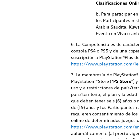
Clasificaciones Onli
b. Para participar e
los Participantes re
Arabia Saudita, Kuwa
Evento en Vivo o ant
6. La Competencia es de carácter
consola PS4 o PS5 y de una copia
suscripción a PlayStation®Plus d
https://www.playstation.com/l
7. La membresía de PlayStation®P
PlayStation™Store (“
PS Store
”) 
uso y a restricciones de país/ter
país/territorio, el plan y la eda
que deben tener seis (6) años o 
de (19) años y los Participantes
requieren consentimiento de los p
online de determinados juegos u
https://www.playstation.com/e
automáticamente (al precio vige