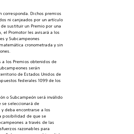
gún corresponda. Dichos premios
os ni canjeados por un artículo
 de sustituir un Premio por una
a, el Promotor les avisará a los
ones y Subcampeones
 matemática cronometrada y sin
ones.
 a los Premios obtenidos de
y Subcampeones serán
territorio de Estados Unidos de
puestos federales 1099 de los
peón o Subcampeón será inválido
e se seleccionará de
 y deba encontrarse a los
 posibilidad de que se
ubcampeones a través de las
esfuerzos razonables para