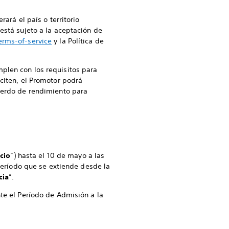
ará el país o territorio
está sujeto a la aceptación de
erms-of-service
y la Política de
plen con los requisitos para
citen, el Promotor podrá
cuerdo de rendimiento para
.
cio
”) hasta el 10 de mayo a las
 período que se extiende desde la
cia
”.
te el Período de Admisión a la