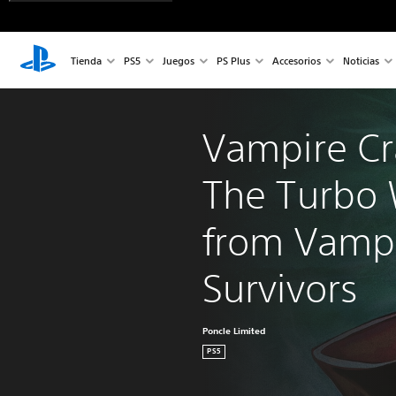
Tienda
PS5
Juegos
PS Plus
Accesorios
Noticias
Vampire Cr
The Turbo 
from Vampi
Survivors
Poncle Limited
PS5