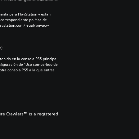
enta para PlayStation y están 
 correspondiente política de 
aystation.com/legal/privacy-
).
enido en la consola PS5 principal 
nfiguración de “Uso compartido de 
 otra consola PS5 a la que entres 
re Crawlers™ is a registered