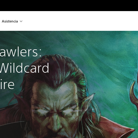
Asistencia
awlers: 
Wildcard 
re 