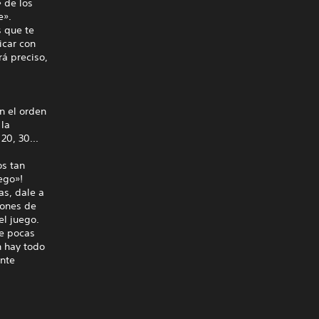
 de los
e».
 que te
icar con
rá preciso,
n el orden
 la
20, 30...
os tan
ego»!
as, dale a
iones de
el juego.
ue pocas
n hay todo
ente