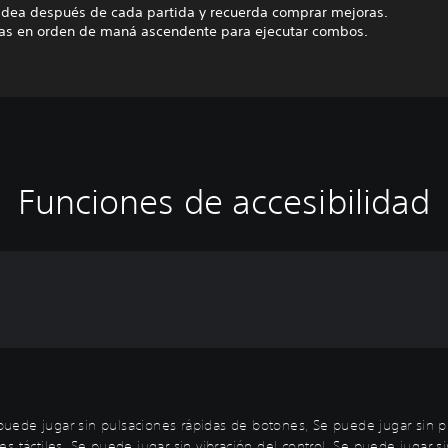
 aldea después de cada partida y recuerda comprar mejoras.
tas en orden de maná ascendente para ejecutar combos.
Funciones de accesibilidad
uede jugar sin pulsaciones rápidas de botones, Se puede jugar sin p
 táctiles, Se puede jugar sin vibración del control, Se puede jugar si