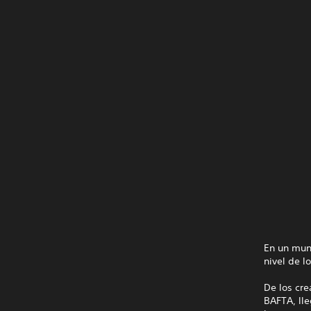
En un mun
nivel de l
De los cr
BAFTA, ll