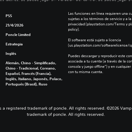
Las funciones en línea requieren una cu
PS5
sujetas a los términos de servicio y a la
privacidad (playstation.com/Terms y pl
21/4/2026
policy).
Poncle Limited
El software está sujeto a licencia 
Estrategia
(us.playstation.com/softwarelicense/sp
Inglés
Puedes descargar y reproducir este cont
asociada a tu cuenta (a través de la co
Alemán, Chino - Simplificado,
consola y juego offline”) y en cualquier
Chino - Tradicional, Coreano,
con tu misma cuenta.
Español, Francés (Francia),
Inglés, Italiano, Japonés, Polaco,
Portugués (Brasil), Ruso
 a registered trademark of poncle. All rights reserved. ©2026 Vampi
trademark of poncle. All rights reserved.