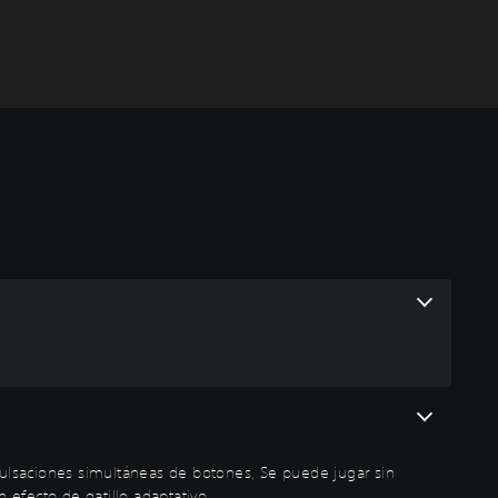
ulsaciones simultáneas de botones, Se puede jugar sin
n efecto de gatillo adaptativo