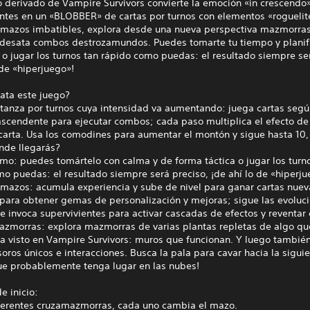
 derivado de Vampire Survivors convierte la emoción «in crescendo»
entes en un «BLOBBER» de cartas por turnos con elementos «roguelit
 mazos imbatibles, explora desde una nueva perspectiva mazmorras
 desata combos destrozamundos. Puedes tomarte tu tiempo y planif
 o jugar los turnos tan rápido como puedas: el resultado siempre se
 de «hiperjuego»!
ata este juego?
tanza por turnos cuya intensidad va aumentando: juega cartas segú
scendente para ejecutar combos; cada paso multiplica el efecto de
carta. Usa los comodines para aumentar el montón y sigue hasta 10, 
nde llegarás?
itmo: puedes tomártelo con calma y de forma táctica o jugar los turn
o puedas: el resultado siempre será preciso, ¡de ahí lo de «hiperju
 mazos: acumula experiencia y sube de nivel para ganar cartas nuev
 para obtener gemas de personalización y mejoras; sigue las evoluc
e invoca supervivientes para activar cascadas de efectos y reventar 
azmorras: explora mazmorras de varias plantas repletas de algo q
ha visto en Vampire Survivors: muros que funcionan. Y luego tambié
soros únicos e interacciones. Busca la pala para cavar hacia la sigui
que probablemente tenga lugar en las nubes!
e inicio:
ferentes cruzamazmorras, cada uno cambia el mazo.