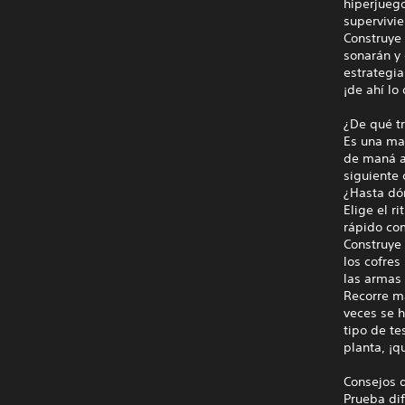
hiperjuego
supervivi
Construye
sonarán y
estrategia
¡de ahí lo
¿De qué tr
Es una ma
de maná a
siguiente 
¿Hasta dó
Elige el r
rápido com
Construye
los cofres
las armas 
Recorre m
veces se 
tipo de te
planta, ¡
Consejos d
Prueba di