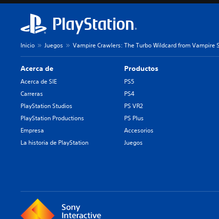
o
l
e
t
n
o
c
n
i
e
Inicio
Juegos
Vampire Crawlers: The Turbo Wildcard from Vampire S
a
s
r
l
Acerca de
Productos
P
o
u
Acerca de SIE
PS5
s
e
Carreras
PS4
v
d
o
PlayStation Studios
PS VR2
e
l
s
PlayStation Productions
PS Plus
ú
j
Empresa
Accesorios
m
u
e
La historia de PlayStation
Juegos
g
n
a
e
r
s
y
d
d
e
e
a
s
u
p
d
l