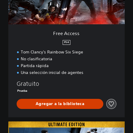
e
s
s
Free Access
PS4
Tom Clancy's Rainbow Six Siege
No clasificatoria
Partida rápida
Una selección inicial de agentes
Gratuito
Prueba
Agregar a la biblioteca
U
l