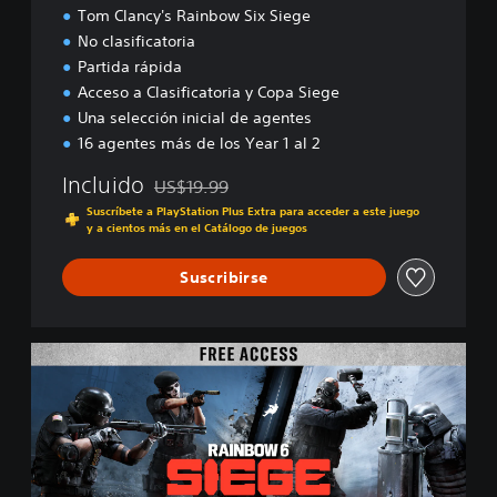
Tom Clancy's Rainbow Six Siege
No clasificatoria
Partida rápida
Acceso a Clasificatoria y Copa Siege
Una selección inicial de agentes
16 agentes más de los Year 1 al 2
Incluido
US$19.99
Rebajado del precio original de US$19.99
Suscríbete a PlayStation Plus Extra para acceder a este juego
y a cientos más en el Catálogo de juegos
Suscribirse
F
r
e
e
A
c
c