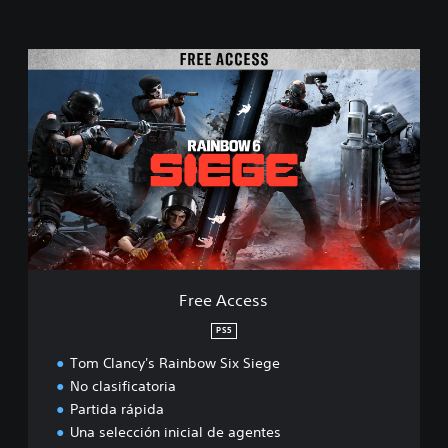
F
r
e
e
A
c
c
e
s
s
Free Access
PS5
Tom Clancy's Rainbow Six Siege
No clasificatoria
Partida rápida
Una selección inicial de agentes