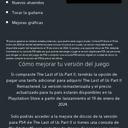
Nuevos atuendos
Tocar la guitarra
Mejoras gráficas
*El precio aparece en dólares estadounidenses, que podría variar según el país. Visita la PS Store el 19 de
enero de 2024 (el día del lanzamiento) para conocer el precio en tu país. La versión mejorada estará
disponible a partir del lanzamiento el 19 de enero de 2024. Si posees una copia del disco de PS4, deberás
insertarla en tu consola PS5 cada vez que quieras descargar o jugar la versión digital para PS5. Las personas
que tengan un disco del juego de PS4 y compren una consola PS5 edición digital sin unidad de disco no
podrán comprar la versión de PS5 al precio de oferta.
Cómo mejorar tu versión del juego
Si compraste The Last of Us Part II, tendrás la opción de
pagar una tarifa adicional para adquirir The Last of Us Part II
Remastered. La versión remasterizada y el precio
actualizado para tu país estarán disponibles en la
Playstation Store a partir de lanzamiento el 19 de enero de
2024.
Solo podrás acceder a la mejora de discos de la versión
para PS4 de The Last of Us Part II si tienes una consola de