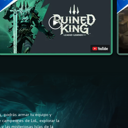
s, podrás armar tu equipo y
de campeones de LoL, explorar la
y las misteriosas Islas de la