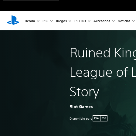
Tienda
PS5
Juegos
PS Plus
Accesorios
Noticias
Ruined Kin
League of 
Story
Riot Games
Disponible para
PS4
PS5