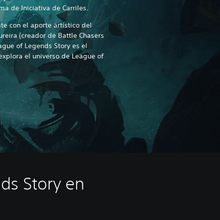
a de Iniciativa de Carriles.
e con el aporte artístico del
ureira (creador de Battle Chasers
ague of Legends Story es el
explora el universo de League of
ds Story en