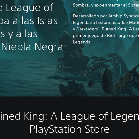
 League of
Sombra, y experimentar el Sistem
Desarrollado por Airship Syndicat
a a las Islas
legendario historietista Joe Mad
y Darksiders), Ruined King: A Le
 y a las
primer juego de Riot Forge que 
Legends.
 Niebla Negra.
ned King: A League of Legen
PlayStation Store