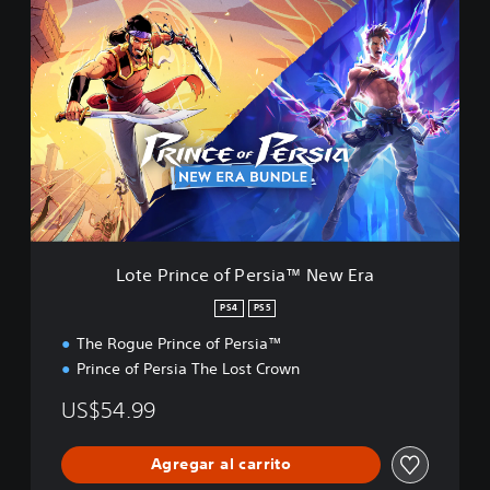
L
o
t
e
P
r
i
n
c
e
o
f
P
Lote Prince of Persia™ New Era
e
r
PS4
PS5
s
The Rogue Prince of Persia™
i
a
Prince of Persia The Lost Crown
™
N
US$54.99
e
w
Agregar al carrito
E
r