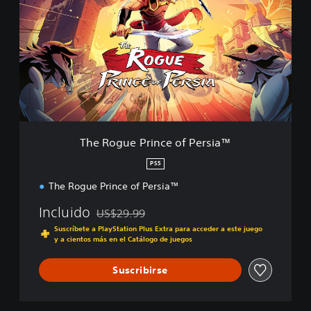
e
R
o
g
u
e
P
r
i
n
c
The Rogue Prince of Persia™
e
o
PS5
f
The Rogue Prince of Persia™
P
e
Incluido
US$29.99
r
Rebajado del precio original de US$29.99
s
Suscríbete a PlayStation Plus Extra para acceder a este juego
i
y a cientos más en el Catálogo de juegos
a
™
Suscribirse