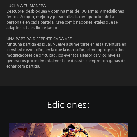
LUCHA A TU MANERA
Descubre, desbloquea y domina más de 100 armas y medallones
únicos. Adapta, mejora y personaliza la configuración de tu
personaje en cada partida. Crea combinaciones letales que se
adapten a tu estilo de juego.
UNA PARTIDA DIFERENTE CADA VEZ
Ninguna partida es igual. Vuelve a sumergirte en esta aventura en
constante evolución, en la que la narración, el metaprogreso, los
modificadores de dificultad, los eventos aleatorios y los niveles
generados procedimentalmente te dejarán siempre con ganas de
echar otra partida.
Ediciones:
T
h