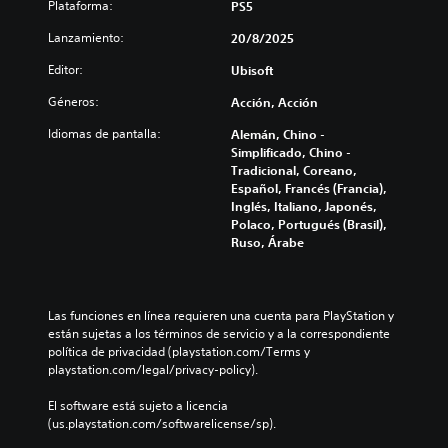
f
j
Plataforma:
PS5
e
c
l
r
u
r
o
o
Lanzamiento:
20/8/2025
o
e
s
n
s
n
g
o
t
Editor:
Ubisoft
v
t
o
n
r
o
a
e
a
o
Géneros:
Acción, Acción
l
l
s
l
l
ú
(
t
Idiomas de pantalla:
Alemán, Chino -
i
e
m
H
á
Simplificado, Chino -
z
s
e
U
t
Tradicional, Coreano,
a
d
n
D
o
Español, Francés (Francia),
r
e
e
)
t
Inglés, Italiano, Japonés,
í
l
s
s
a
Polaco, Portugués (Brasil),
n
j
d
e
l
Ruso, Árabe
t
u
e
p
m
e
e
a
r
e
g
g
u
e
n
r
o
d
s
t
a
Las funciones en línea requieren una cuenta para PlayStation y 
e
i
e
e
m
están sujetas a los términos de servicio y a la correspondiente 
n
o
n
s
e
política de privacidad (playstation.com/Terms y 
c
i
t
u
n
playstation.com/legal/privacy-policy).
u
n
a
b
t
a
d
c
t
e
El software está sujeto a licencia 
l
i
o
i
l
(us.playstation.com/softwarelicense/sp).
q
v
n
t
o
u