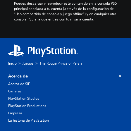
i
u
u
s
Puedes descargar y reproducir este contenido en la consola PS5 
i
d
n
l
c
principal asociada a tu cuenta (a través de la configuración de 
e
u
t
a
o
“Uso compartido de consola y juego offline”) y en cualquier otra 
r
a
a
d
n
consola PS5 a la que entres con tu misma cuenta.
m
l
m
o
t
o
e
a
.
r
m
s
ñ
o
e
.
o
l
n
S
d
e
t
u
e
s
A
o
b
l
d
.
u
e
t
e
d
Inicio
Juegos
The Rogue Prince of Persia
t
í
l
i
r
R
t
j
o
a
Acerca de
e
u
u
m
m
c
e
l
Acerca de SIE
á
o
g
o
o
s
Carreras
n
o
r
s
g
o
.
PlayStation Studios
d
g
r
P
a
PlayStation Productions
r
a
u
t
I
n
a
Empresa
e
o
d
n
n
La historia de PlayStation
d
e
r
v
d
e
p
i
e
e