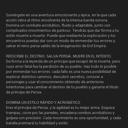
Sumérgete en una aventura emocionante y épica, en la que cada
acción vibra al ritmo envolvente de la intensa banda sonora.
Domina un combate acrobático, fluido y adaptable, junto con
complicados movimientos de parkour. Tendrás que dar forma a tu
estilo muerte a muerte. Puede que mediante la exploración y los
encuentros puedas dar con un modo de enmendar tus errores y
salvar el reino persa salido de la imaginación de Evil Empire.
REESCRIBE EL DESTINO. SALVA PERSIA. MUERE EN EL INTENTO.
Da forma a la leyenda de un príncipe que escapó de la muerte, pero
cuyo error fatal fue la perdición de su pueblo. Haz todo lo posible
por enmendar tus errores: cada fallo es una nueva posibilidad de
explorar distintos caminos, descubrir secretos, conocer a
personajes y usar el conocimiento obtenido de anteriores
intentonas para cambiar el destino de tu pueblo y ganarte el título
de príncipe de Persia.
DOMINA UN ESTILO RÁPIDO Y ACROBÁTICO
Eres el príncipe de Persia, y la agilidad es tu mejor arma. Esquiva
trampas, corre por las paredes, encadena combos acrobáticos y
golpea con precisión. Cada movimiento es una oportunidad, y cada
batalla premiará tu habilidad y estilo.