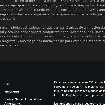
 otro mundo en Ni no Kuni: La ira de la Bruja Blanca Remastered. El
uelve mejor que nunca: con gráficos y rendimiento mejorados. Aco
su viaje a través de un mundo en el que encontrará tanto nuevas am
gos terribles con la esperanza de recuperar a su madre, a la que p
 accidente.
e una historia cautivadora, narrada con las técnicas de animación d
bli y con una banda sonora compuesta por el aclamado Joe Hisaishi.
ra de la Bruja Blanca combina unos gráficos y unas animaciones her
 magistral y una magnífica banda sonora para crear una aventura d
precedentes.
Para jugar a este juego en PS5, es posib
PS4
software a la versión más reciente. Au
PS5, es posible que falten algunas de l
20/9/2019
Consulta PlayStation.com/bc para obte
Bandai Namco Entertainment
America Inc.
Las funciones en línea requieren una cu