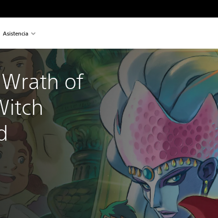
Asistencia
 Wrath of 
Witch 
d