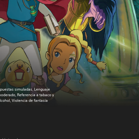
puestas simuladas, Lenguaje
oderado, Referencia a tabaco y
lcohol, Violencia de fantasía