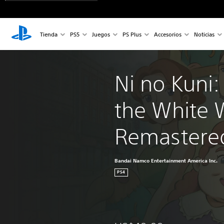
Tienda
PS5
Juegos
PS Plus
Accesorios
Noticias
Ni no Kuni:
the White 
Remastere
Bandai Namco Entertainment America Inc.
PS4