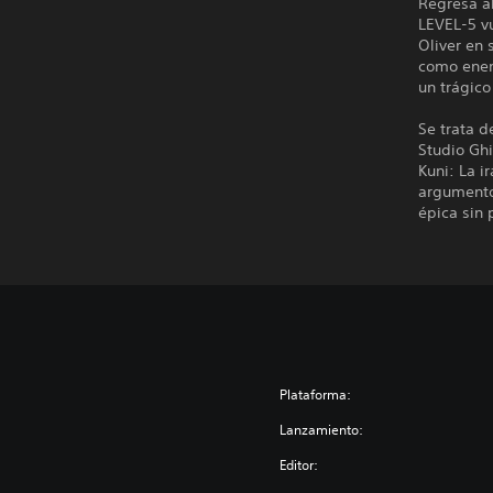
Regresa al
LEVEL-5 v
Oliver en 
como enemi
un trágico
Se trata d
Studio Ghi
Kuni: La i
argumento
épica sin 
Plataforma:
Lanzamiento:
Editor: