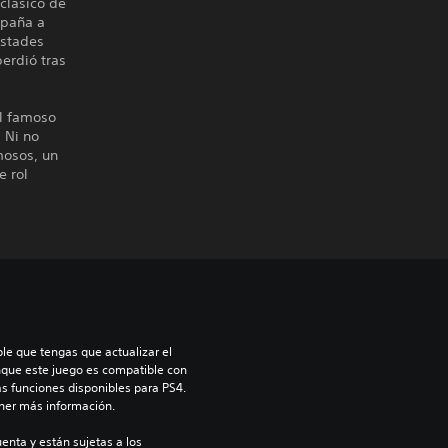
 clásico de
mpaña a
istades
erdió tras
el famoso
 Ni no
mosos, un
e rol
le que tengas que actualizar el 
nque este juego es compatible con 
as funciones disponibles para PS4. 
ner más información.
enta y están sujetas a los 