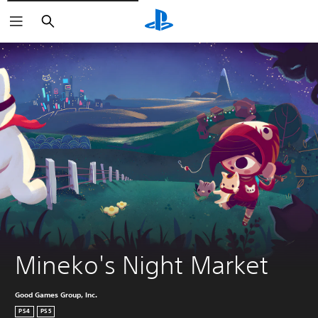
Buscar
Mineko's Night Market
Good Games Group, Inc.
PS4
PS5