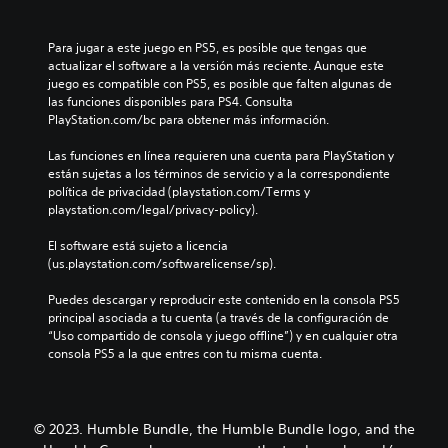
o
u
e
u
l
g
n
l
ú
a
t
Para jugar a este juego en PS5, es posible que tengas que 
o
m
r
o
actualizar el software a la versión más reciente. Aunque este 
s
e
s
d
juego es compatible con PS5, es posible que falten algunas de 
p
n
i
u
las funciones disponibles para PS4. Consulta 
o
e
n
r
PlayStation.com/bc para obtener más información.
r
s
n
a
q
d
e
n
Las funciones en línea requieren una cuenta para PlayStation y 
u
e
c
t
están sujetas a los términos de servicio y a la correspondiente 
e
a
e
e
política de privacidad (playstation.com/Terms y 
e
u
s
e
playstation.com/legal/privacy-policy).
l
d
i
l
j
i
d
g
El software está sujeto a licencia 
u
o
a
a
(us.playstation.com/softwarelicense/sp).
e
i
d
m
g
n
d
e
Puedes descargar y reproducir este contenido en la consola PS5 
o
d
e
p
principal asociada a tu cuenta (a través de la configuración de 
n
i
u
l
“Uso compartido de consola y juego offline”) y en cualquier otra 
o
v
s
a
consola PS5 a la que entres con tu misma cuenta.
i
i
a
y
n
d
r
o
c
u
l
l
l
a
o
a
© 2023. Humble Bundle, the Humble Bundle logo, and the
u
l
s
e
y