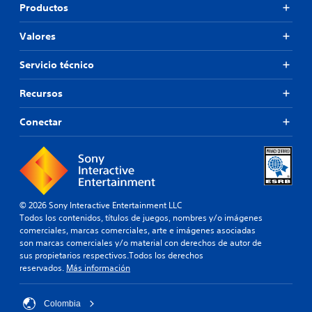
e
u
Productos
e
p
l
l
u
o
j
Valores
e
s
u
d
e
(
Servicio técnico
e
g
b
j
o
á
Recursos
o
u
s
f
g
i
Conectar
f
a
c
l
r
o
i
s
s
n
i
)
e
n
)
E
c
.
l
© 2026 Sony Interactive Entertainment LLC
o
j
Todos los contenidos, títulos de juegos, nombres y/o imágenes
n
u
comerciales, marcas comerciales, arte e imágenes asociadas
t
e
son marcas comerciales y/o material con derechos de autor de
r
g
sus propietarios respectivos.Todos los derechos
o
o
reservados.
Más información
s
l
o
e
l
Colombia
s