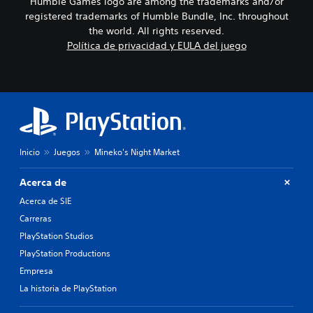
Humble Games logo are among the trademarks and/or
e
c
x
e
s
o
registered trademarks of Humble Bundle, Inc. throughout
p
d
.
n
the world. All rights reserved.
e
i
t
Política de privacidad y EULA del juego
r
á
r
i
l
o
e
o
l
n
g
e
c
o
s
i
h
d
a
a
e
c
b
m
i
l
Inicio
Juegos
Mineko's Night Market
o
n
a
v
e
d
i
Acerca de
m
o
m
á
.
Acerca de SIE
i
t
e
Carreras
i
n
S
c
PlayStation Studios
t
a
u
PlayStation Productions
o
(
b
.
Empresa
s
t
o
La historia de PlayStation
í
l
S
t
o