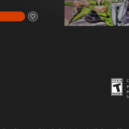
C
p
p
L