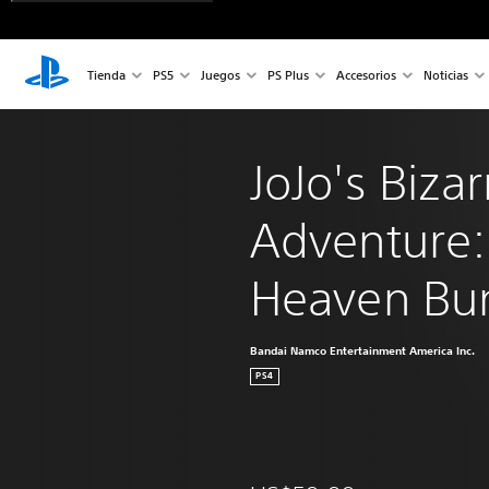
Tienda
PS5
Juegos
PS Plus
Accesorios
Noticias
JoJo's Bizar
Adventure: 
Heaven Bu
Bandai Namco Entertainment America Inc.
PS4