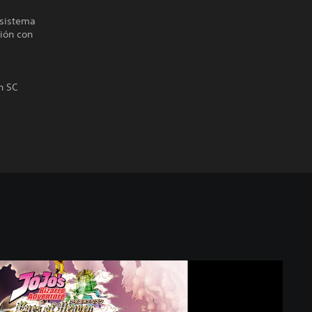
 sistema
sión con
n SC