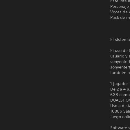
Este lote 
Personaje 
Voces de v
Pack de m
El sistema
El uso de 
usuario y 
sonyenter
sonyentert
también re
1 jugador
De 2 a 4 j
6GB como
DUALSHO
Uso a dist
1080p Sal
Juego onli
Software s