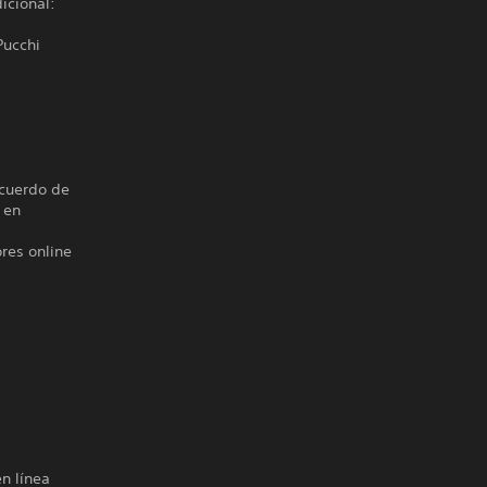
icional:
Pucchi
Acuerdo de
 en
res online
en línea