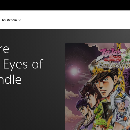
Asistencia
re 
Eyes of 
ndle