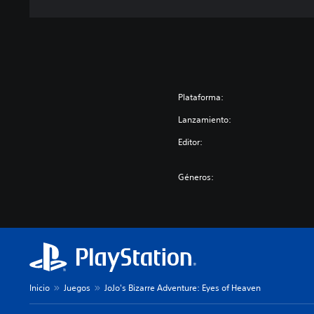
E
S
O
F
H
E
A
Plataforma:
V
Lanzamiento:
E
N
Editor:
D
E
Géneros:
M
O
Inicio
Juegos
JoJo's Bizarre Adventure: Eyes of Heaven