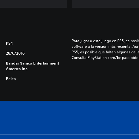
e
s
o
f
H
e
Para jugar a este juego en PS5, es posib
a
PS4
software a la versión más reciente. Au
v
PS5, es posible que falten algunas de l
28/6/2016
e
Consulta PlayStation.com/bc para obte
n
Bandai Namco Entertainment
America Inc.
B
u
Pelea
n
d
l
e