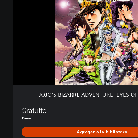
’
S
B
I
Z
A
R
R
E
A
D
V
E
N
JOJO’S BIZARRE ADVENTURE: EYES 
T
U
Gratuito
R
E
Demo
:
E
Agregar a la biblioteca
Y