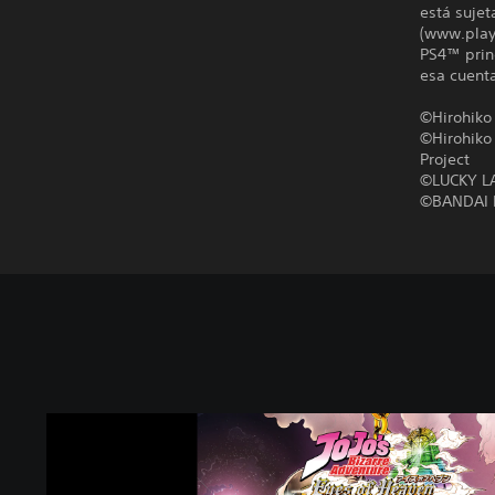
está sujet
(www.plays
PS4™ princ
esa cuent
©Hirohiko 
©Hirohiko
Project
©LUCKY L
©BANDAI N
J
O
J
O