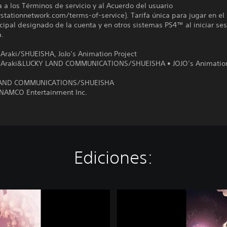
a a los Términos de servicio y al Acuerdo del usuario
tationnetwork.com/terms-of-service). Tarifa única para jugar en el
ipal designado de la cuenta y en otros sistemas PS4™ al iniciar se
a.
Araki/SHUEISHA, JoJo’s Animation Project
 Araki&LUCKY LAND COMMUNICATIONS/SHUEISHA • JOJO’s Animatio
AND COMMUNICATIONS/SHUEISHA
AMCO Entertainment Inc.
Ediciones:
J
o
J
o