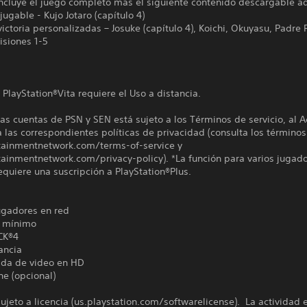
incluye el juego completo más el siguiente contenido descargable ad
jugable - Kujo Jotaro (capítulo 4)
ictoria personalizadas – Josuke (capítulo 4), Koichi, Okuyasu, Padre 
isiones 1-5
 PlayStation®Vita requiere el Uso a distancia.
las cuentas de PSN y SEN está sujeto a los Términos de servicio, al 
a las correspondientes políticas de privacidad (consulta los términos
tainmentnetwork.com/terms-of-service y
ainmentnetwork.com/privacy-policy). *La función para varios jugado
quiere una suscripción a PlayStation®Plus.
ugadores en red
 mínimo
CK®4
ancia
ida de video en HD
ne (opcional)
ujeto a licencia (us.playstation.com/softwarelicense). La actividad 