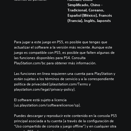
a
a
i
Simplificado, Chino -
m
r
r
Tradicional, Coreano,
b
l
e
Español (México), Francés
i
o
l
(Francia), Inglés, Japonés
a
s
d
r
v
e
l
o
s
o
l
a
Para jugar a este juego en PS5, es posible que tengas que 
s
ú
f
actualizar el software a la versión más reciente. Aunque este 
c
m
í
juego es compatible con PS5, es posible que falten algunas de 
o
e
o
las funciones disponibles para PS4. Consulta 
n
n
g
PlayStation.com/bc para obtener más información.
t
e
e
r
s
n
Las funciones en línea requieren una cuenta para PlayStation y 
o
d
e
están sujetas a los términos de servicio y a la correspondiente 
l
e
r
política de privacidad (playstation.com/Terms y 
e
a
a
playstation.com/legal/privacy-policy).
s
u
l
a
d
d
El software está sujeto a licencia 
u
i
e
(us.playstation.com/softwarelicense/sp).
n
o
l
a
i
j
Puedes descargar y reproducir este contenido en la consola PS5 
d
n
u
principal asociada a tu cuenta (a través de la configuración de 
i
d
e
“Uso compartido de consola y juego offline”) y en cualquier otra 
s