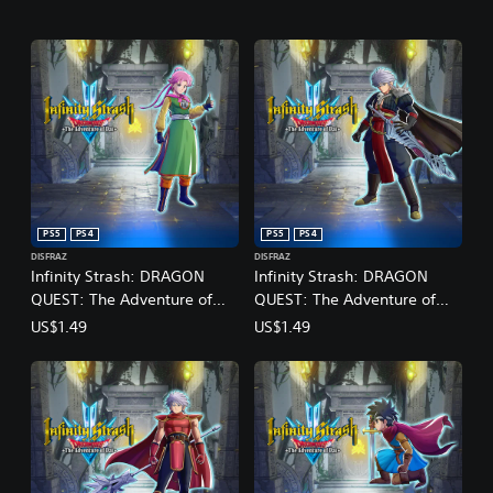
PS5
PS4
PS5
PS4
DISFRAZ
DISFRAZ
Infinity Strash: DRAGON
Infinity Strash: DRAGON
QUEST: The Adventure of
QUEST: The Adventure of
Dai: Atuendo de Artista
Dai: Atuendo de Espadachín
US$1.49
US$1.49
marcial legendaria
oscuro legendario