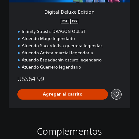
x
e
Digital Deluxe Edition
E
d
PS4
PS5
i
Infinity Strash: DRAGON QUEST
t
i
Atuendo Mago legendario
o
Atuendo Sacerdotisa guerrera legendar.
n
Atuendo Artista marcial legendaria
Atuendo Espadachín oscuro legendario
Atuendo Guerrero legendario
US$64.99
Agregar al carrito
Complementos