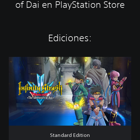
of Dai en PlayStation Store
Ediciones:
S
t
a
n
d
a
r
d
E
d
i
t
i
Standard Edition
o