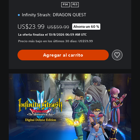
n
PS4
PS5
Infinity Strash: DRAGON QUEST
US$23.99
US$59.99
Ahorra un 60 %
Rebajado del precio original de US$59.99
La oferta finaliza el 13/8/2026 06:59 AM UTC
Precio más bajo en los últimos 30 días: US$59.99
Agregar al carrito
D
i
g
i
t
a
l
D
e
l
u