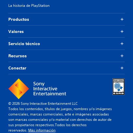
u
a
La historia de PlayStation
l
t
t
i
a
v
Productos
d
a
a
o
Valores
l
t
t
a
e
Servicio técnico
m
r
b
n
Recursos
i
a
é
t
n
Conectar
i
s
v
e
o
p
p
e
r
r
e
m
d
© 2026 Sony Interactive Entertainment LLC
i
e
Todos los contenidos, títulos de juegos, nombres y/o imágenes
t
f
comerciales, marcas comerciales, arte e imágenes asociadas
e
i
son marcas comerciales y/o material con derechos de autor de
c
n
sus propietarios respectivos.Todos los derechos
i
i
reservados.
Más información
e