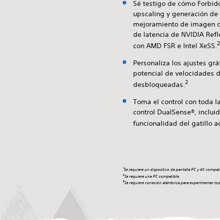
Sé testigo de cómo Forbid
upscaling y generación de
mejoramiento de imagen d
de latencia de NVIDIA Ref
2
con AMD FSR e Intel XeSS.
Personaliza los ajustes grá
potencial de velocidades 
2
desbloqueadas.
Toma el control con toda l
control DualSense®, incluid
funcionalidad del gatillo a
1
Se requiere un dispositivo de pantalla PC y 4K compati
2
Se requiere una PC compatible.
3
Se requiere conexión alámbrica para experimentar toda