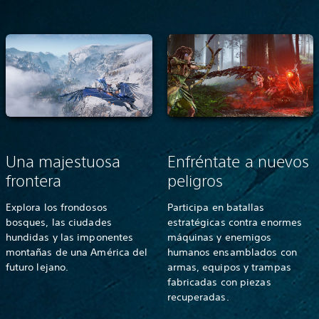
Una majestuosa
Enfréntate a nuevos
frontera
peligros
Explora los frondosos
Participa en batallas
bosques, las ciudades
estratégicas contra enormes
hundidas y las imponentes
máquinas y enemigos
montañas de una América del
humanos ensamblados con
futuro lejano.
armas, equipos y trampas
fabricadas con piezas
recuperadas.