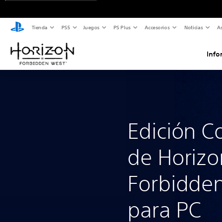
Tienda
PS5
Juegos
PS Plus
Accesorios
Noticias
As
Info
Edición C
de Horizo
Forbidde
para PC