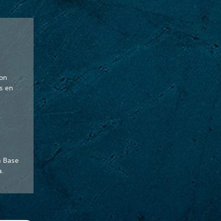
zon
s en
.
l
a Base
a.