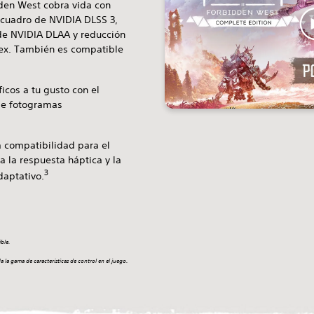
den West cobra vida con
 cuadro de NVIDIA DLSS 3,
e NVIDIA DLAA y reducción
lex. También es compatible
ficos a tu gusto con el
de fotogramas
a compatibilidad para el
a la respuesta háptica y la
3
daptativo.
ble.
 la gama de características de control en el juego.