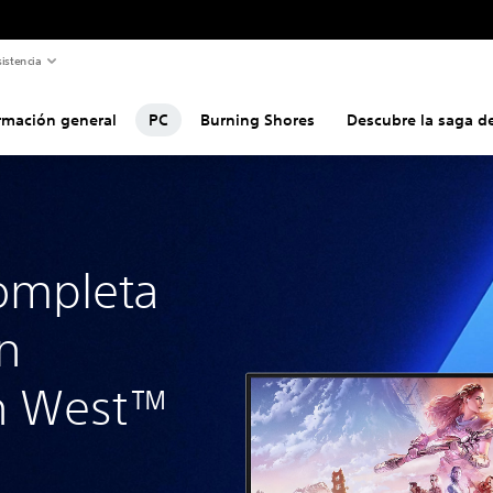
istencia
rmación general
PC
Burning Shores
Descubre la saga d
ompleta
n
n West™