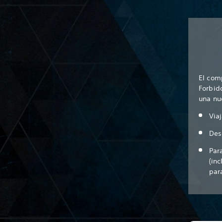
El com
Forbid
una nu
Via
Des
Par
(in
par