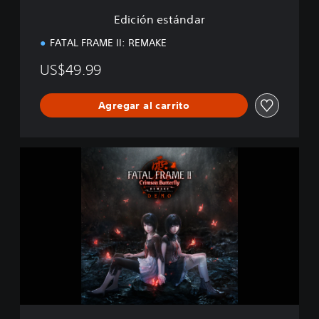
d
Edición estándar
a
r
FATAL FRAME II: REMAKE
US$49.99
Agregar al carrito
F
A
T
A
L
F
R
A
M
E
I
I
: