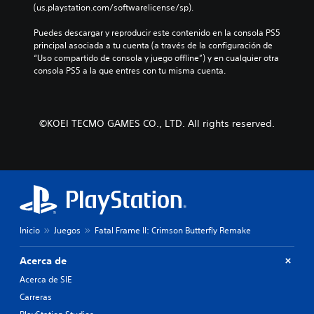
r
e
p
(us.playstation.com/softwarelicense/sp).
v
o
i
u
o
i
e
a
n
s
Puedes descargar y reproducir este contenido en la consola PS5 
d
l
y
a
i
principal asociada a tu cuenta (a través de la configuración de 
u
i
l
m
c
“Uso compartido de consola y juego offline”) y en cualquier otra 
a
g
o
a
i
consola PS5 a la que entres con tu misma cuenta.
l
i
s
n
ó
e
e
p
e
n
s
n
e
r
p
.
d
r
a
r
©KOEI TECMO GAMES CO., LTD. All rights reserved.
o
s
q
e
u
o
u
d
A
n
n
e
e
u
n
a
p
f
d
i
j
e
i
i
v
e
r
n
e
o
s
m
i
l
p
m
i
d
d
r
t
o
a
Inicio
Juegos
Fatal Frame II: Crimson Butterfly Remake
e
i
e
a
n
d
n
l
l
o
Acerca de
i
c
e
t
P
f
i
e
Acerca de SIE
e
u
i
p
r
r
Carreras
e
c
a
l
n
d