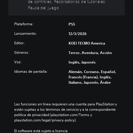
ó
a
de controles, Recordatorios de tutoriales,
a
i
u
n
m
Pausa del juego
r
r
y
f
b
l
e
e
r
i
o
l
s
o
a
Plataforma:
PS5
s
d
u
n
r
v
e
b
t
l
Lanzamiento:
12/3/2026
o
s
t
a
o
l
a
í
l
Editor:
KOEI TECMO America
s
ú
f
t
(
c
m
í
Géneros:
Terror, Aventura, Acción
u
H
o
e
o
l
U
n
Voz:
Inglés, Japonés
n
g
o
D
t
e
e
s
)
r
Idiomas de pantalla:
Alemán, Coreano, Español,
s
n
p
s
o
Francés (Francia), Inglés,
d
e
a
e
l
Italiano, Japonés, Árabe
e
r
r
p
e
a
a
a
r
s
u
l
l
e
a
d
d
a
s
u
Las funciones en línea requieren una cuenta para PlayStation y 
i
e
h
e
n
están sujetas a los términos de servicio y a la correspondiente 
o
l
i
n
a
política de privacidad (playstation.com/Terms y 
i
j
s
t
d
playstation.com/legal/privacy-policy).
n
u
t
a
i
d
e
o
d
s
El software está sujeto a licencia 
i
g