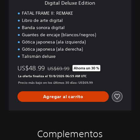
e
Digital Deluxe Edition
E
m
d
FATAL FRAME II: REMAKE
o
i
Libro de arte digital
t
Banda sonora digital
i
o
Guantes de encaje (blancos/negros)
n
Gótica japonesa (ala izquierda)
Gótica japonesa (ala derecha)
Talismán deluxe
US$48.99
US$69.99
Ahorra un 30 %
Rebajado del precio original de US$69.99
La oferta finaliza el 13/8/2026 06:59 AM UTC
Precio más bajo en los últimos 30 días: US$69.99
Agregar al carrito
Complementos