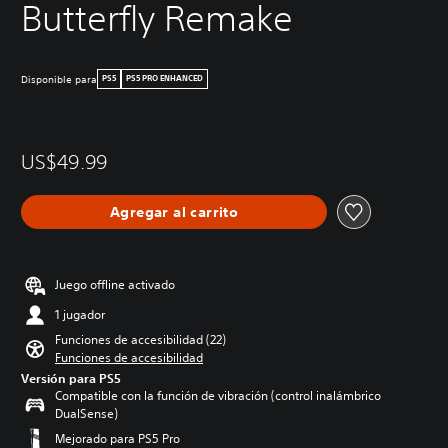
Butterfly Remake
Disponible para
PS5
PS5 PRO ENHANCED
US$49.99
Agregar al carrito
Juego offline activado
1 jugador
Funciones de accesibilidad (22)
Funciones de accesibilidad
Versión para PS5
Compatible con la función de vibración (control inalámbrico
DualSense)
Mejorado para PS5 Pro