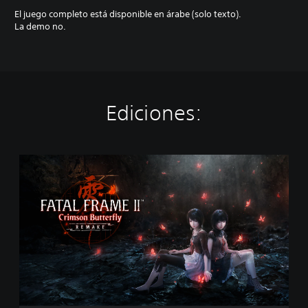
El juego completo está disponible en árabe (solo texto).
La demo no.
Ediciones:
E
d
i
c
i
ó
n
e
s
t
á
n