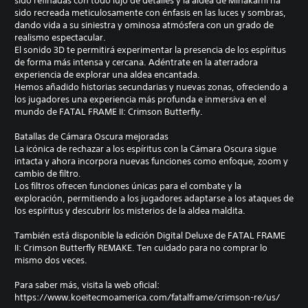
sido refinadas con todo lujo de detalles y la aldea de Minakami ha
sido recreada meticulosamente con énfasis en las luces y sombras,
dando vida a su siniestra y ominosa atmósfera con un grado de
realismo espectacular.
El sonido 3D te permitirá experimentar la presencia de los espíritus
de forma más intensa y cercana. Adéntrate en la aterradora
experiencia de explorar una aldea encantada.
Hemos añadido historias secundarias y nuevas zonas, ofreciendo a
los jugadores una experiencia más profunda e inmersiva en el
mundo de FATAL FRAME II: Crimson Butterfly.
Batallas de Cámara Oscura mejoradas
La icónica de rechazar a los espíritus con la Cámara Oscura sigue
intacta y ahora incorpora nuevas funciones como enfoque, zoom y
cambio de filtro.
Los filtros ofrecen funciones únicas para el combate y la
exploración, permitiendo a los jugadores adaptarse a los ataques de
los espíritus y descubrir los misterios de la aldea maldita.
También está disponible la edición Digital Deluxe de FATAL FRAME
II: Crimson Butterfly REMAKE. Ten cuidado para no comprar lo
mismo dos veces.
Para saber más, visita la web oficial:
https://www.koeitecmoamerica.com/fatalframe/crimson-re/us/