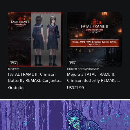
PS5
PS5
ELEMENTO
PAQUETE DE COMPLEMENTOS
FATAL FRAME II: Crimson
Mejora a FATAL FRAME II:
Butterfly REMAKE Conjunto
Crimson Butterfly REMAKE
de trajes de FATAL FRAME II:
Digital Deluxe
Gratuito
US$21.99
Crimson Butterfly REMAKE x
SILENT HILL f