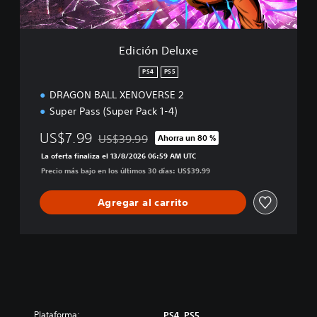
l
u
x
e
Edición Deluxe
PS4
PS5
DRAGON BALL XENOVERSE 2
Super Pass (Super Pack 1-4)
US$7.99
US$39.99
Ahorra un 80 %
Rebajado del precio original de US$39.99
La oferta finaliza el 13/8/2026 06:59 AM UTC
Precio más bajo en los últimos 30 días: US$39.99
Agregar al carrito
Plataforma:
PS4, PS5