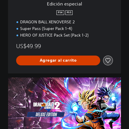
Edición especial
a
l
PS4
PS5
DRAGON BALL XENOVERSE 2
Super Pass (Super Pack 1-4)
HERO OF JUSTICE Pack Set (Pack 1-2)
US$49.99
Agregar al carrito
E
d
i
c
i
ó
n
D
e