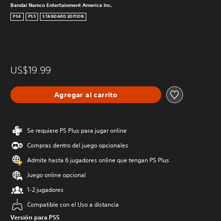
Bandai Namco Entertainment America Inc.
PS4
PS5
STANDARD EDITION
US$19.99
Agregar al carrito
Se requiere PS Plus para jugar online
Compras dentro del juego opcionales
Admite hasta 6 jugadores online que tengan PS Plus
Juego online opcional
1-2 jugadores
Compatible con el Uso a distancia
Versión para PS5