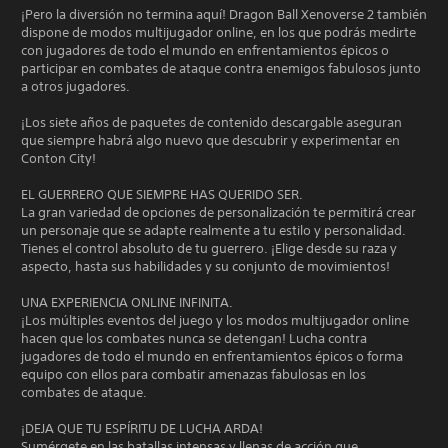
¡Pero la diversión no termina aquí! Dragon Ball Xenoverse 2 también
dispone de modos multijugador online, en los que podrás medirte
con jugadores de todo el mundo en enfrentamientos épicos o
participar en combates de ataque contra enemigos fabulosos junto
a otros jugadores.
¡Los siete años de paquetes de contenido descargable aseguran
que siempre habrá algo nuevo que descubrir y experimentar en
Conton City!
EL GUERRERO QUE SIEMPRE HAS QUERIDO SER.
La gran variedad de opciones de personalización te permitirá crear
un personaje que se adapte realmente a tu estilo y personalidad.
Tienes el control absoluto de tu guerrero. ¡Elige desde su raza y
aspecto, hasta sus habilidades y su conjunto de movimientos!
UNA EXPERIENCIA ONLINE INFINITA.
¡Los múltiples eventos del juego y los modos multijugador online
hacen que los combates nunca se detengan! Lucha contra
jugadores de todo el mundo en enfrentamientos épicos o forma
equipo con ellos para combatir amenazas fabulosas en los
combates de ataque.
¡DEJA QUE TU ESPÍRITU DE LUCHA ARDA!
Sumérgete en las batallas intensas y llenas de acción que