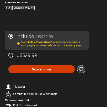
Bethesda Softworks
PS4
EDICIÓN ESTÁNDAR
Incluido
US$29.99
Rebajado del precio original de US$29.99
Suscríbete a PlayStation Plus Extra para acceder a
este juego y a cientos más en el Catálogo de juegos
US$29.99
Suscribirse
1 jugador
Compatible con el Uso a distancia
Versión para PS4
PS4 Pro Enhanced