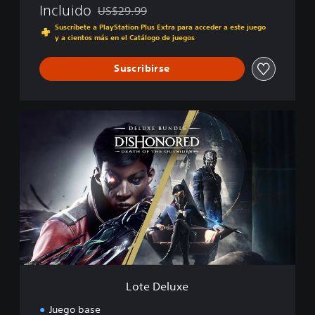
Incluido
US$29.99
Rebajado del precio original de US$29.99
Suscríbete a PlayStation Plus Extra para acceder a este juego
y a cientos más en el Catálogo de juegos
Suscribirse
L
o
t
e
D
e
l
u
x
e
Lote Deluxe
Juego base