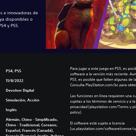
s e innovadoras de
ya disponibles o
S4 y PS5.
Para jugar a este juego en PS5, es posib
PS4, PS5
software a la versión más reciente. Au
PS5, es posible que falten algunas de l
11/8/2022
Consulta PlayStation.com/bc para obte
Devolver Digital
Las funciones en línea requieren una cu
Simulación, Acción
sujetas a los términos de servicio y a la
privacidad (playstation.com/Terms y pl
Inglés
policy).
Alemán, Chino - Simplificado,
El software está sujeto a licencia 
Chino - Tradicional, Coreano,
(us.playstation.com/softwarelicense/sp
Español, Francés (Canadá),
Francés (Francia), Inglés, Italiano,