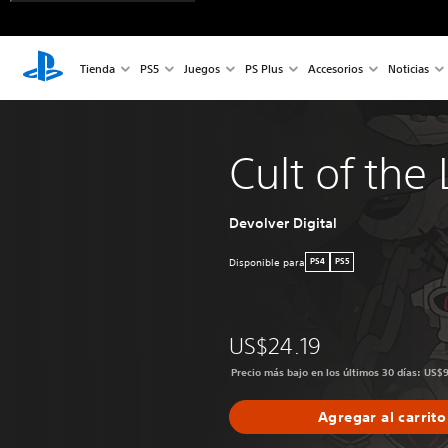
Tienda
PS5
Juegos
PS Plus
Accesorios
Noticias
Cult of the
Devolver Digital
Disponible para
PS4
PS5
US$24.19
Precio más bajo en los últimos 30 días: US$
Agregar al carrito