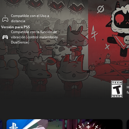
Compatible con el Uso a
distancia
Versión para PS5
Compatible con la función de
vibración (control inalámbrico
DualSense)
H
f