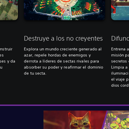
Destruye a los no creyentes
Difund
nstruir
Explora un mundo creciente generado al
Entrena 
es
azar, repele hordas de enemigos y
misión pa
ses y da
derrota a líderes de sectas rivales para
secretos 
tu
absorber su poder y reafirmar el dominio
Limpia a 
de tu secta.
iluminaci
el viaje 
dios cord