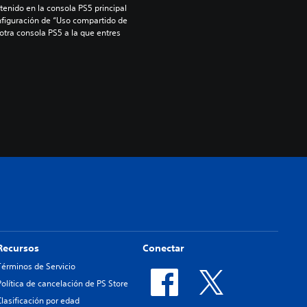
enido en la consola PS5 principal 
nfiguración de “Uso compartido de 
 otra consola PS5 a la que entres 
Recursos
Conectar
Términos de Servicio
Política de cancelación de PS Store
Clasificación por edad