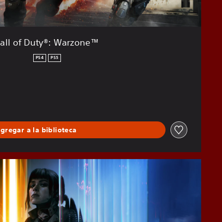
all of Duty®: Warzone™
PS4
PS5
gregar a la biblioteca