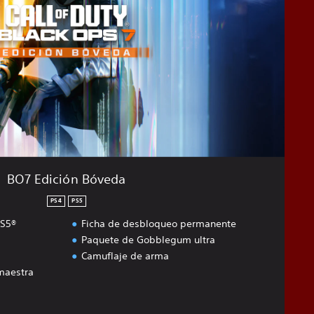
BO7 Edición Bóveda
PS4
PS5
PS5®
Ficha de desbloqueo permanente
Paquete de Gobblegum ultra
Camuflaje de arma
maestra