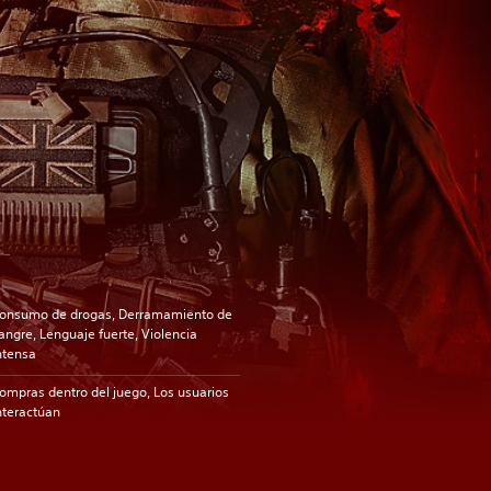
onsumo de drogas, Derramamiento de
angre, Lenguaje fuerte, Violencia
ntensa
ompras dentro del juego, Los usuarios
nteractúan