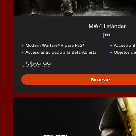
MW4 Estándar
PS5
Modern Warfare® 4 para PS5®
Acceso ant
Acceso anticipado a la Beta Abierta
Objetos d
US$69.99
Reservar
M
W
4
E
d
i