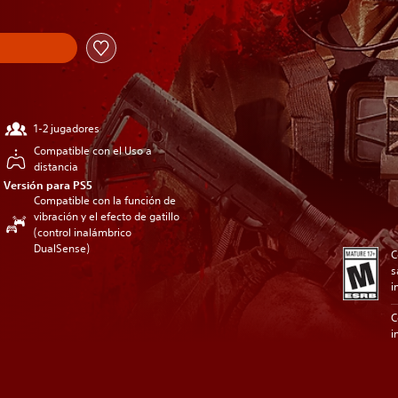
1-2 jugadores
Compatible con el Uso a
distancia
Versión para PS5
Compatible con la función de
vibración y el efecto de gatillo
(control inalámbrico
DualSense)
C
s
i
C
i