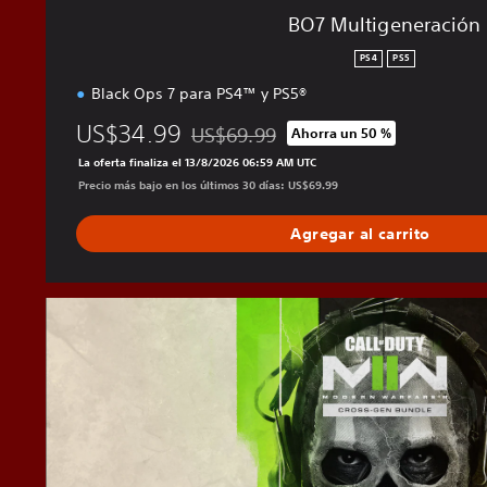
n
BO7 Multigeneración
PS4
PS5
Black Ops 7 para PS4™ y PS5®
US$34.99
US$69.99
Ahorra un 50 %
Rebajado del precio original de US$69.9
La oferta finaliza el 13/8/2026 06:59 AM UTC
Precio más bajo en los últimos 30 días: US$69.99
Agregar al carrito
M
W
I
I
M
u
l
t