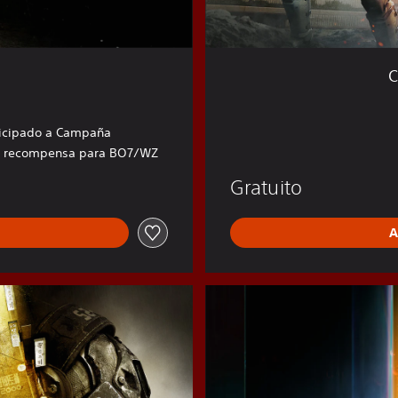
r
z
o
n
C
e
™
icipado a Campaña
e recompensa para BO7/WZ
Gratuito
A
B
O
7
E
d
i