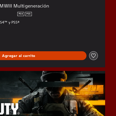
MWIII Multigeneración
PS4
PS5
PS4™ y PS5®
Agregar al carrito