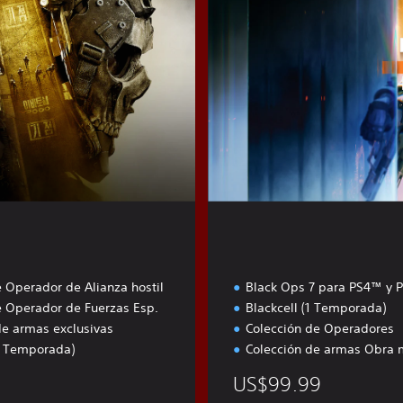
c
i
ó
n
B
ó
v
e
d
a
 Operador de Alianza hostil
Black Ops 7 para PS4™ y 
 Operador de Fuerzas Esp.
Blackcell (1 Temporada)
de armas exclusivas
Colección de Operadores
(1 Temporada)
Colección de armas Obra 
US$99.99