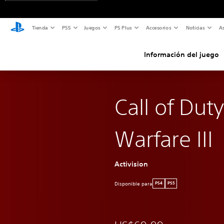
Tienda
PS5
Juegos
PS Plus
Accesorios
Noticias
As
Información del juego
Call of Dut
Warfare III
Activision
Disponible para
PS4
PS5