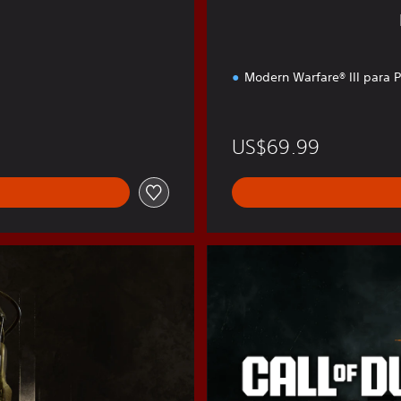
i
ó
n
Modern Warfare® III para 
9
US$69.99
B
O
6
M
u
l
t
i