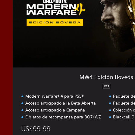
c
i
ó
n
B
ó
v
e
d
a
MW4 Edición Bóveda
PS5
Modern Warfare® 4 para PS5®
Paquete de
Acceso anticipado a la Beta Abierta
Paquete de
Acceso anticipado a Campaña
Colección 
Objetos de recompensa para BO7/WZ
Blackcell 
US$99.99