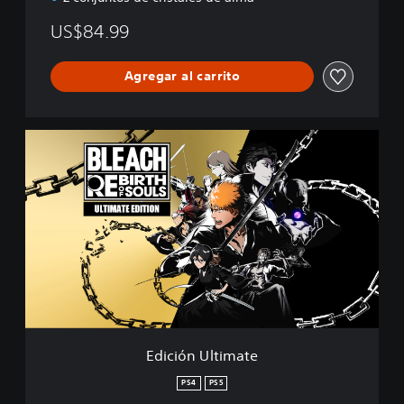
US$84.99
Agregar al carrito
E
d
i
c
i
ó
n
U
l
t
i
m
a
Edición Ultimate
t
e
PS4
PS5