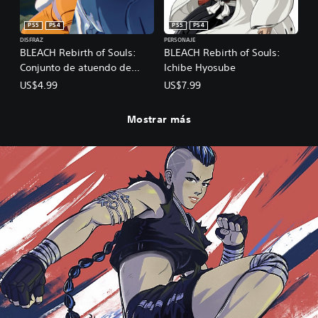
PS5
PS4
PS5
PS4
DISFRAZ
PERSONAJE
BLEACH Rebirth of Souls:
BLEACH Rebirth of Souls:
Conjunto de atuendo de
Ichibe Hyosube
Yoruichi Shihoin y Toshiro
US$4.99
US$7.99
Hitsugaya de la Guerra
sangrienta de los mil años
Mostrar más