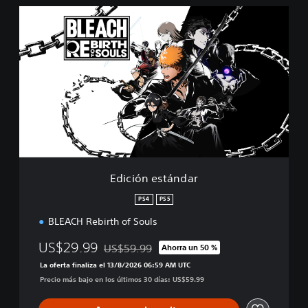
E
d
i
c
i
ó
n
e
s
t
á
n
d
Edición estándar
a
r
PS4
PS5
BLEACH Rebirth of Souls
US$29.99
US$59.99
Ahorra un 50 %
Rebajado del precio original de US$59.99
La oferta finaliza el 13/8/2026 06:59 AM UTC
Precio más bajo en los últimos 30 días: US$59.99