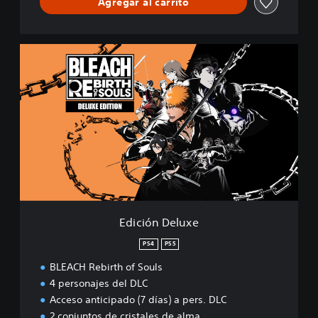
Agregar al carrito
E
d
i
c
i
ó
n
D
e
l
u
x
e
Edición Deluxe
PS4
PS5
BLEACH Rebirth of Souls
4 personajes del DLC
Acceso anticipado (7 días) a pers. DLC
2 conjuntos de cristales de alma