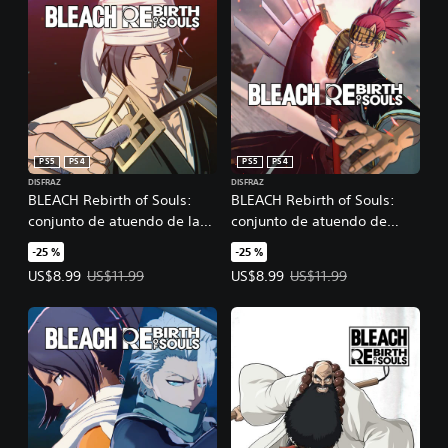
PS5
PS4
PS5
PS4
DISFRAZ
DISFRAZ
BLEACH Rebirth of Souls:
BLEACH Rebirth of Souls:
conjunto de atuendo de la
conjunto de atuendo de
Guerra sangrienta de los mil
Rebirth of Souls
-25 %
-25 %
años
Precio de la oferta: US$8.99. Precio original: US$11.99.
Precio de la oferta: US$8.99. Prec
US$8.99
US$11.99
US$8.99
US$11.99