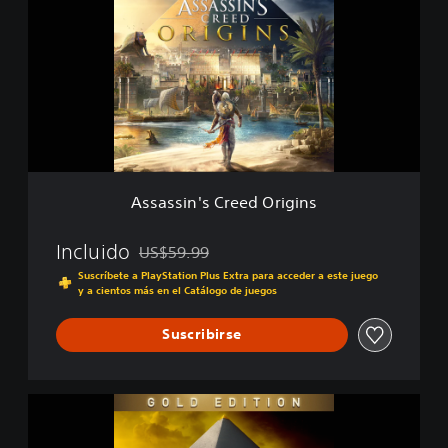
a
s
s
i
n
'
s
C
r
e
Assassin's Creed Origins
e
d
O
Incluido
US$59.99
Rebajado del precio original de US$59.99
r
Suscríbete a PlayStation Plus Extra para acceder a este juego
i
y a cientos más en el Catálogo de juegos
g
i
Suscribirse
n
s
G
o
l