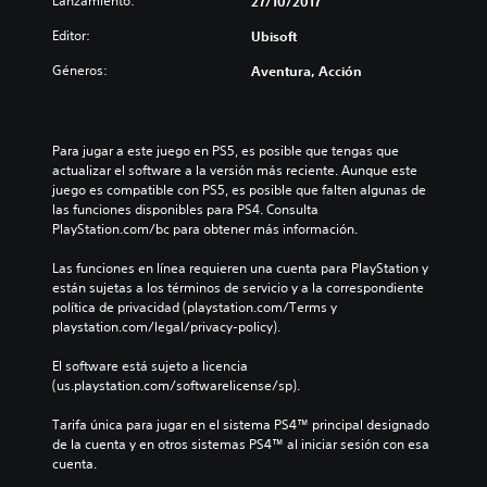
Lanzamiento:
e
27/10/2017
E
Editor:
Ubisoft
d
i
Géneros:
Aventura, Acción
t
i
o
n
Para jugar a este juego en PS5, es posible que tengas que 
actualizar el software a la versión más reciente. Aunque este 
juego es compatible con PS5, es posible que falten algunas de 
las funciones disponibles para PS4. Consulta 
PlayStation.com/bc para obtener más información.
Las funciones en línea requieren una cuenta para PlayStation y 
están sujetas a los términos de servicio y a la correspondiente 
política de privacidad (playstation.com/Terms y 
playstation.com/legal/privacy-policy).
El software está sujeto a licencia 
(us.playstation.com/softwarelicense/sp).
Tarifa única para jugar en el sistema PS4™ principal designado 
de la cuenta y en otros sistemas PS4™ al iniciar sesión con esa 
cuenta.