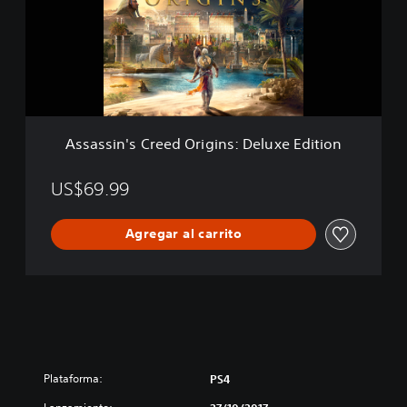
s
i
n
'
s
C
r
e
Assassin's Creed Origins: Deluxe Edition
e
d
O
US$69.99
r
i
Agregar al carrito
g
i
n
s
:
D
e
l
u
Plataforma:
PS4
x