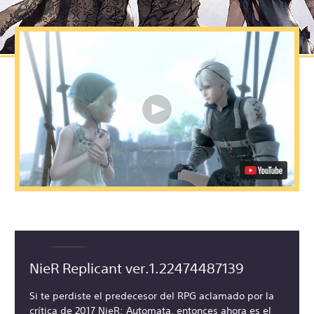
NieR Replicant ver.1.22474487139
Si te perdiste el predecesor del RPG aclamado por la
crítica de 2017 NieR: Automata, entonces ahora es el