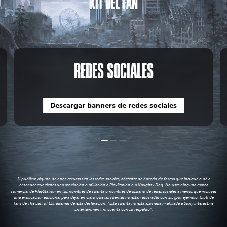
KIT DEL FAN
REDES SOCIALES
Descargar banners de redes sociales
Si publicas alguno de estos recursos en las redes sociales, abstente de hacerlo de forma que indique o dé a
entender que tienes una asociación o afiliación a PlayStation o a Naughty Dog. No uses ninguna marca
comercial de PlayStation en tus nombres de cuenta o nombres de usuario de redes sociales a menos que incluyas
una explicación adicional para dejar en claro que las cuentas no están asociadas con SIE (por ejemplo, Club de
fans de The Last of Us), además de esta declaración: "Esta cuenta no está asociada ni afiliada a Sony Interactive
Entertainment, ni cuenta con su respaldo".