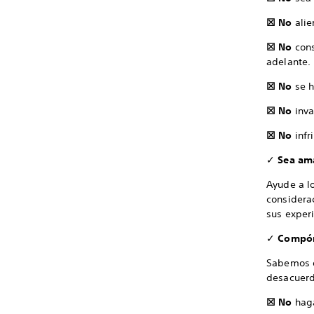
☒ No
alie
☒ No
cons
adelante.
☒ No
se 
☒ No
inva
☒ No
infr
✓
Sea ama
Ayude a l
considera
sus exper
✓
Compórt
Sabemos q
desacuerd
☒ No
hag