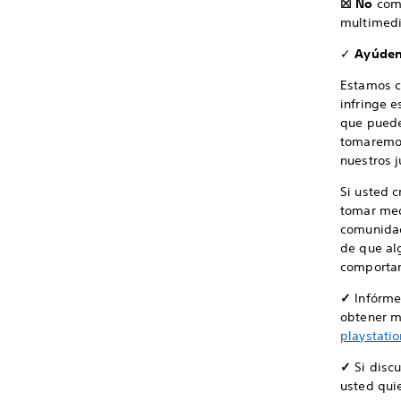
☒ No
com
multimedi
✓
Ayúdeno
Estamos c
infringe e
que puede
tomaremos
nuestros 
Si usted 
tomar med
comunidad
de que alg
comportan
✓
Infórme
obtener m
playstati
✓
Si discu
usted qui