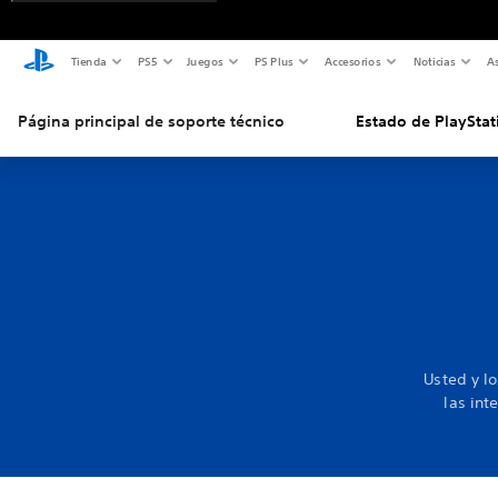
Tienda
PS5
Juegos
PS Plus
Accesorios
Noticias
As
Página principal de soporte técnico
Estado de PlayStat
Usted y l
las int