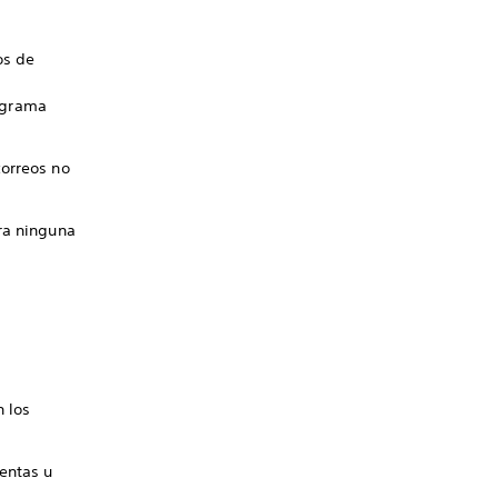
os de
ograma
correos no
era ninguna
n los
entas u