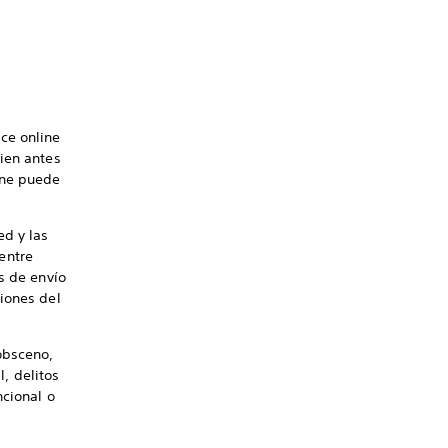
ce online
ien antes
ine puede
ed y las
entre
s de envío
iones del
obsceno,
l, delitos
ncional o