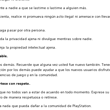
nte a nadie a que se lastime o lastime a alguien más.
ienta, realice ni promueva ningún acto ilegal ni amenace con lleva
haga pasar por otra persona.
da la privacidad ajena ni divulgue mentiras sobre nadie.
inja la propiedad intelectual ajena.
ble.
os demás. Recuerde que alguna vez usted fue nuevo también. Tene
ción por los demás puede ayudar a que los nuevos usuarios disfru
iencias de juego y en la comunidad.
ese con respeto.
ue no todos van a estar de acuerdo en todo momento. Exprese su
o de manera respetuosa o retírese.
a nada que pueda dañar a la comunidad de PlayStation.