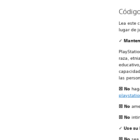
Código
Lea este 
lugar de 
✓
Manteng
PlayStatio
raza, etni
educativo,
capacidade
las person
☒ No
haga
playstati
☒ No
amen
☒ No
inti
✓
Use su b
☒ No
sea 