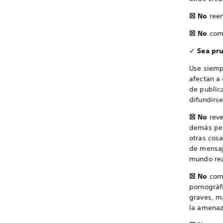
☒ No
reen
☒ No
comp
✓
Sea pru
Use siemp
afectan a 
de public
difundirse
☒ No
reve
demás per
otras cosa
de mensaje
mundo rea
☒ No
comp
pornográfi
graves, ma
la amenaza