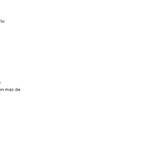
rlo
r
ten más de