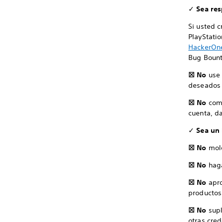
✓
Sea res
Si usted c
PlayStati
HackerOne
Bug Bount
☒ No
use 
deseados 
☒ No
comp
cuenta, da
✓
Sea un 
☒ No
mol
☒ No
hag
☒ No
apro
productos 
☒ No
supl
otras cred