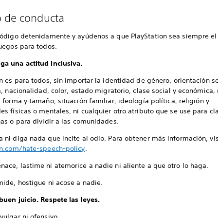
 de conducta
código detenidamente y ayúdenos a que PlayStation sea siempre el
juegos para todos.
a una actitud inclusiva.
n es para todos, sin importar la identidad de género, orientación s
a, nacionalidad, color, estado migratorio, clase social y económica, 
 forma y tamaño, situación familiar, ideología política, religión y
s físicas o mentales, ni cualquier otro atributo que se use para cla
as o para dividir a las comunidades.
 ni diga nada que incite al odio. Para obtener más información, vis
on.com/hate-speech-policy
.
ace, lastime ni atemorice a nadie ni aliente a que otro lo haga.
mide, hostigue ni acose a nadie.
uen juicio. Respete las leyes.
vulgar ni ofensivo.