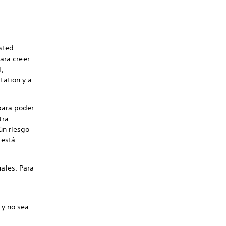
sted
ara creer
,
tation y a
para poder
tra
ún riesgo
 está
ales. Para
 y no sea