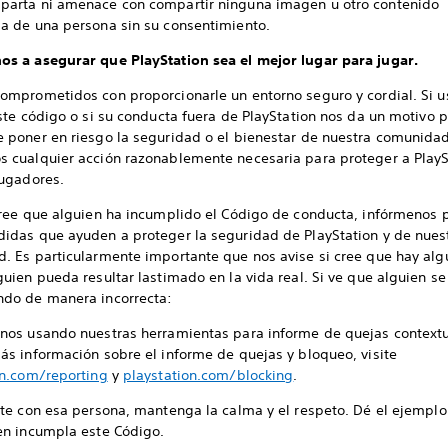
parta ni amenace con compartir ninguna imagen u otro contenido
a de una persona sin su consentimiento.
s a asegurar que PlayStation sea el mejor lugar para jugar.
omprometidos con proporcionarle un entorno seguro y cordial. Si u
ste código o si su conducta fuera de PlayStation nos da un motivo p
 poner en riesgo la seguridad o el bienestar de nuestra comunidad
 cualquier acción razonablemente necesaria para proteger a PlayS
jugadores.
cree que alguien ha incumplido el Código de conducta, infórmenos 
idas que ayuden a proteger la seguridad de PlayStation y de nues
. Es particularmente importante que nos avise si cree que hay alg
uien pueda resultar lastimado en la vida real. Si ve que alguien se
do de manera incorrecta:
nos usando nuestras herramientas para informe de quejas contextu
ás información sobre el informe de quejas y bloqueo, visite
on.com/reporting
y
playstation.com/blocking
.
te con esa persona, mantenga la calma y el respeto. Dé el ejemplo
en incumpla este Código.