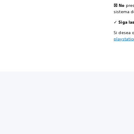
☒ No
pre
sistema d
✓
Siga las
Si desea 
playstati