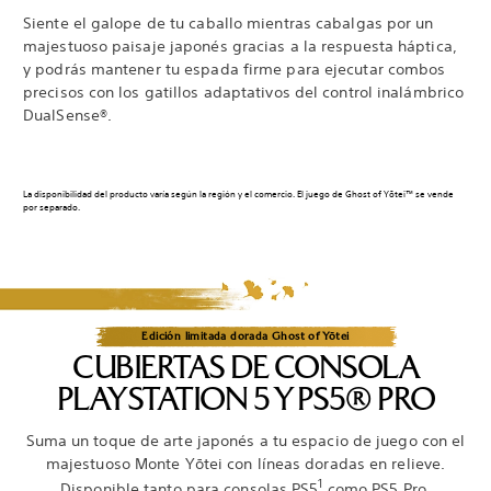
Siente el galope de tu caballo mientras cabalgas por un
majestuoso paisaje japonés gracias a la respuesta háptica,
y podrás mantener tu espada firme para ejecutar combos
precisos con los gatillos adaptativos del control inalámbrico
DualSense®.
La disponibilidad del producto varía según la región y el comercio. El juego de Ghost of Yōtei™ se vende
por separado.
Edición limitada dorada Ghost of Yōtei
CUBIERTAS DE CONSOLA
PLAYSTATION 5 Y PS5® PRO
Suma un toque de arte japonés a tu espacio de juego con el
majestuoso Monte Yōtei con líneas doradas en relieve.
1
Disponible tanto para consolas PS5
como PS5 Pro.