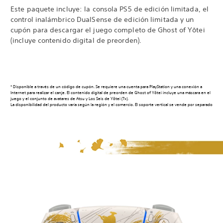
Este paquete incluye: la consola PS5 de edición limitada, el
control inalámbrico DualSense de edición limitada y un
cupón para descargar el juego completo de Ghost of Yōtei
(incluye contenido digital de preorden).
* Disponible a través de un código de cupón. Se requiere una cuenta para PlayStation y una conexión a
Internet para realizar el canje. El contenido digital de preorden de Ghost of Yōtei incluye una máscara en el
juego y el conjunto de avatares de Atsu y Los Seis de Yōtei (7x).
La disponibilidad del producto varía según la región y el comercio. El soporte vertical se vende por separado