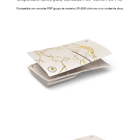
1Compatible con consolas PS5® (grupo de modelos CFI-2000 slim) con o sin unidad de disco.