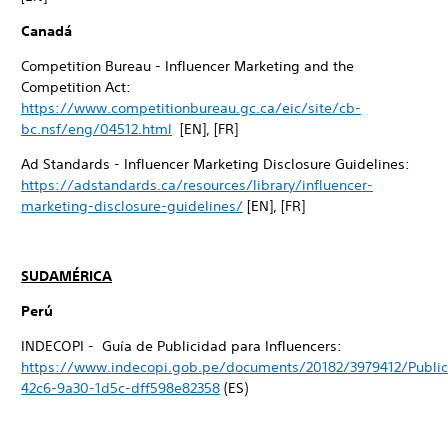
Canadá
Competition Bureau - Influencer Marketing and the
Competition Act:
https://www.competitionbureau.gc.ca/eic/site/cb-
bc.nsf/eng/04512.html
[EN], [FR]
Ad Standards - Influencer Marketing Disclosure Guidelines:
https://adstandards.ca/resources/library/influencer-
marketing-disclosure-guidelines/
[EN], [FR]
SUDAMÉRICA
Perú
INDECOPI - Guía de Publicidad para Influencers:
https://www.indecopi.gob.pe/documents/20182/3979412/Public
42c6-9a30-1d5c-dff598e82358
(ES)