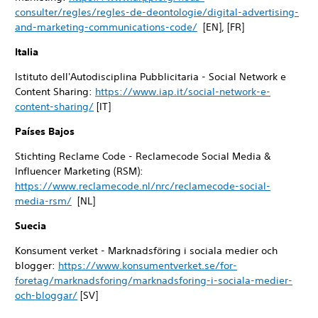
consulter/regles/regles-de-deontologie/digital-advertising-
and-marketing-communications-code/
[EN], [FR]
Italia
Istituto dell'Autodisciplina Pubblicitaria - Social Network e
Content Sharing:
https://www.iap.it/social-network-e-
content-sharing/
[IT]
Países Bajos
Stichting Reclame Code - Reclamecode Social Media &
Influencer Marketing (RSM):
https://www.reclamecode.nl/nrc/reclamecode-social-
media-rsm/
[NL]
Suecia
Konsument verket - Marknadsföring i sociala medier och
blogger:
https://www.konsumentverket.se/for-
foretag/marknadsforing/marknadsforing-i-sociala-medier-
och-bloggar/
[SV]