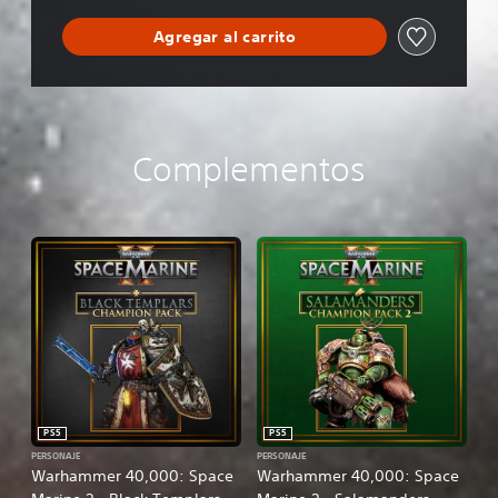
o
n
Agregar al carrito
Complementos
PS5
PS5
PERSONAJE
PERSONAJE
Warhammer 40,000: Space
Warhammer 40,000: Space