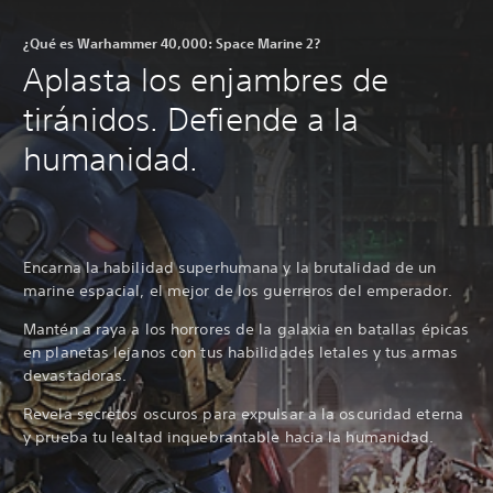
¿Qué es Warhammer 40,000: Space Marine 2?
Aplasta los enjambres de
tiránidos. Defiende a la
humanidad.
Encarna la habilidad superhumana y la brutalidad de un
marine espacial, el mejor de los guerreros del emperador.
Mantén a raya a los horrores de la galaxia en batallas épicas
en planetas lejanos con tus habilidades letales y tus armas
devastadoras.
Revela secretos oscuros para expulsar a la oscuridad eterna
y prueba tu lealtad inquebrantable hacia la humanidad.