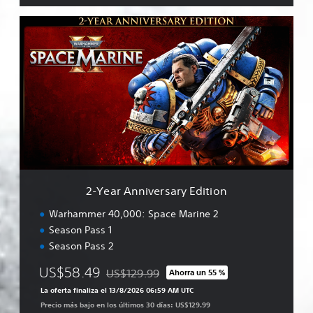
2
-
Y
e
a
r
A
n
n
i
v
e
r
2-Year Anniversary Edition
s
a
Warhammer 40,000: Space Marine 2
r
Season Pass 1
y
Season Pass 2
E
d
US$58.49
US$129.99
Ahorra un 55 %
i
Rebajado del precio original de US$129.99
t
La oferta finaliza el 13/8/2026 06:59 AM UTC
i
Precio más bajo en los últimos 30 días: US$129.99