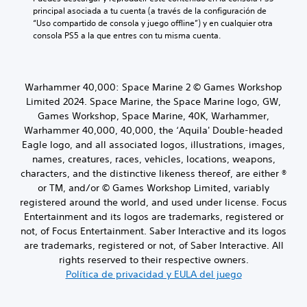
t
s
principal asociada a tu cuenta (a través de la configuración de 
u
a
“Uso compartido de consola y juego offline”) y en cualquier otra 
l
f
consola PS5 a la que entres con tu misma cuenta.
o
í
s
o
p
g
o
e
Warhammer 40,000: Space Marine 2 © Games Workshop
r
n
Limited 2024. Space Marine, the Space Marine logo, GW,
q
e
Games Workshop, Space Marine, 40K, Warhammer,
u
r
e
Warhammer 40,000, 40,000, the ‘Aquila' Double-headed
a
e
l
Eagle logo, and all associated logos, illustrations, images,
l
d
names, creatures, races, vehicles, locations, weapons,
j
e
characters, and the distinctive likeness thereof, are either ®
u
l
or TM, and/or © Games Workshop Limited, variably
e
j
registered around the world, and used under license. Focus
g
u
o
Entertainment and its logos are trademarks, registered or
e
n
g
not, of Focus Entertainment. Saber Interactive and its logos
o
o
are trademarks, registered or not, of Saber Interactive. All
i
e
rights reserved to their respective owners.
n
l
Política de privacidad y EULA del juego
c
i
l
g
u
i