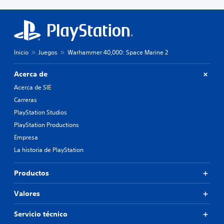
y
e
e
n
d
d
i
o
á
u
l
n
Inicio
Juegos
Warhammer 40,000: Space Marine 2
o
n
g
i
Acerca de
o
v
h
Acerca de SIE
e
a
l
Carreras
b
d
PlayStation Studios
l
e
a
d
PlayStation Productions
d
i
Empresa
o
f
.
La historia de PlayStation
i
c
u
S
Productos
l
u
t
b
Valores
a
t
d
í
Servicio técnico
a
t
l