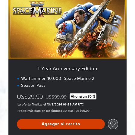
-
e
Y
2
e
a
r
A
n
n
i
v
e
r
1-Year Anniversary Edition
s
a
Warhammer 40,000: Space Marine 2
r
Season Pass
y
E
US$29.99
US$99.99
Ahorra un 70 %
d
Rebajado del precio original de US$99.99
i
La oferta finaliza el 13/8/2026 06:59 AM UTC
t
Precio más bajo en los últimos 30 días: US$90.09
i
o
Agregar al carrito
n