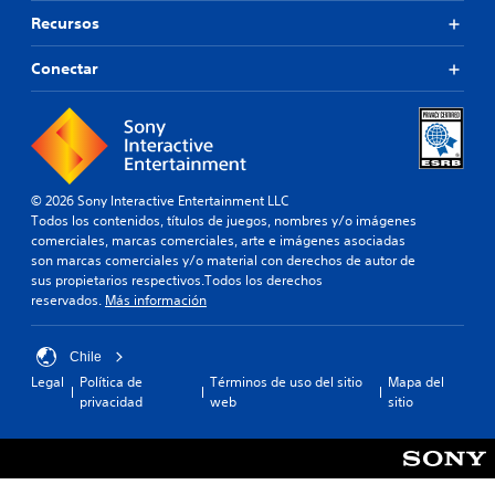
t
u
Recursos
e
l
r
o
Conectar
n
s
a
(
t
b
i
á
v
s
o
i
p
© 2026 Sony Interactive Entertainment LLC
r
c
Todos los contenidos, títulos de juegos, nombres y/o imágenes
e
o
comerciales, marcas comerciales, arte e imágenes asociadas
d
son marcas comerciales y/o material con derechos de autor de
s
e
sus propietarios respectivos.Todos los derechos
)
f
reservados.
Más información
E
i
l
n
j
i
Chile
u
d
Legal
Política de
Términos de uso del sitio
Mapa del
e
o
privacidad
web
sitio
g
.
o
s
o
l